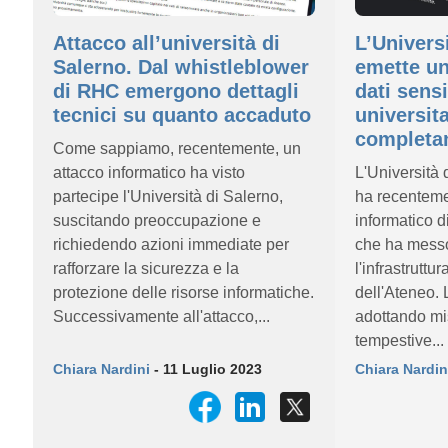
Attacco all’università di
L’Univers
Salerno. Dal whistleblower
emette un
di RHC emergono dettagli
dati sensi
tecnici su quanto accaduto
universit
completam
Come sappiamo, recentemente, un
attacco informatico ha visto
L'Università 
partecipe l'Università di Salerno,
ha recenteme
suscitando preoccupazione e
informatico d
richiedendo azioni immediate per
che ha messo
rafforzare la sicurezza e la
l'infrastruttu
protezione delle risorse informatiche.
dell'Ateneo. L
Successivamente all'attacco,...
adottando mi
tempestive...
Chiara Nardini
- 11 Luglio 2023
Chiara Nardin