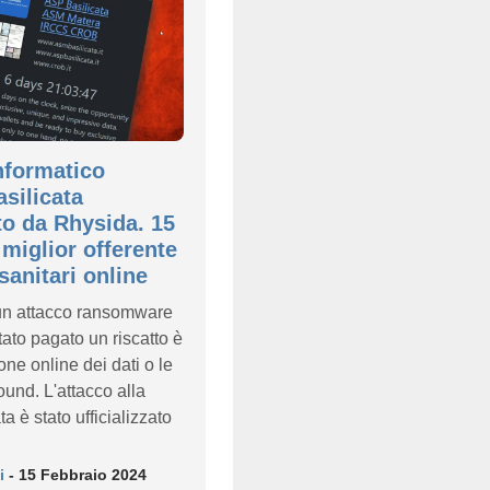
nformatico
asilicata
to da Rhysida. 15
 miglior offerente
 sanitari online
 un attacco ransomware
ato pagato un riscatto è
one online dei dati o le
und. L'attacco alla
a è stato ufficializzato
i
- 15 Febbraio 2024