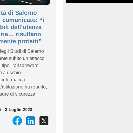
ità di Salerno
 comunicato: “i
bili dell’utenza
aria… risultano
ente protetti”
degli Studi di Salerno
nte subito un attacco
i tipo "ransomware",
 a rischio
ra informatica
'istituzione ha reagito,
sure di sicurezza
i
- 3 Luglio 2023