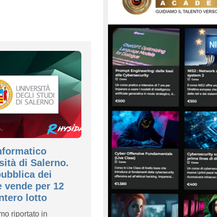
nformatico
sità di Salerno.
ubblica dei
 vende per 12
intero lotto
 riportato in