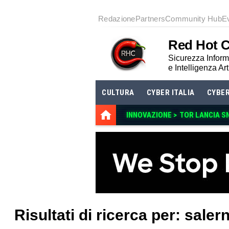
Redazione
Partners
Community Hub
E
Red Hot 
Sicurezza Informa
e Intelligenza Art
CULTURA
CYBER ITALIA
CYBE
INNOVAZIONE >
TOR LANCIA S
Risultati di ricerca per: saler