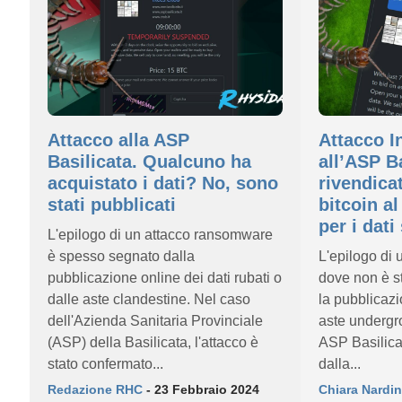
Attacco alla ASP
Attacco I
Basilicata. Qualcuno ha
all’ASP B
acquistato i dati? No, sono
rivendica
stati pubblicati
bitcoin al
per i dati
L'epilogo di un attacco ransomware
è spesso segnato dalla
L'epilogo di
pubblicazione online dei dati rubati o
dove non è st
dalle aste clandestine. Nel caso
la pubblicazi
dell'Azienda Sanitaria Provinciale
aste undergro
(ASP) della Basilicata, l'attacco è
ASP Basilicat
stato confermato...
dalla...
Redazione RHC
- 23 Febbraio 2024
Chiara Nardin