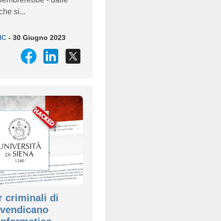
che si...
HC
- 30 Giugno 2023
 criminali di
ivendicano