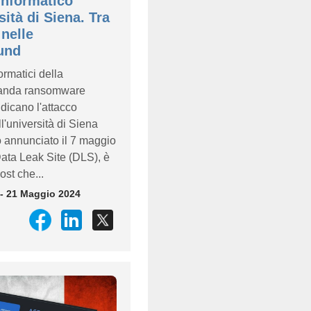
 informatico
sità di Siena. Tra
 nelle
und
formatici della
banda ransomware
ndicano l'attacco
ll'università di Siena
annunciato il 7 maggio
ata Leak Site (DLS), è
st che...
- 21 Maggio 2024