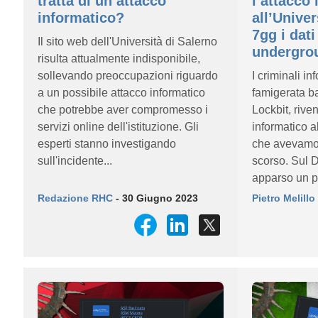
tratta di un attacco
l’attacco
informatico?
all’Univer
7gg i dati
Il sito web dell'Università di Salerno
undergro
risulta attualmente indisponibile,
sollevando preoccupazioni riguardo
I criminali in
a un possibile attacco informatico
famigerata 
che potrebbe aver compromesso i
Lockbit, rive
servizi online dell'istituzione. Gli
informatico a
esperti stanno investigando
che avevamo 
sull'incidente...
scorso. Sul D
apparso un po
Redazione RHC
- 30 Giugno 2023
Pietro Melillo