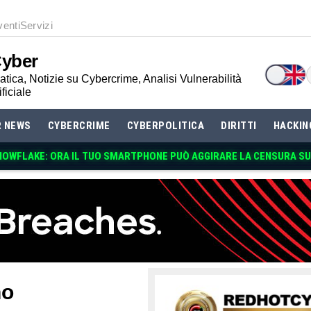
venti
Servizi
Cyber
tica, Notizie su Cybercrime, Analisi Vulnerabilità
ificiale
R NEWS
CYBERCRIME
CYBERPOLITICA
DIRITTI
HACKIN
NOWFLAKE: ORA IL TUO SMARTPHONE PUÒ AGGIRARE LA CENSURA SU
no