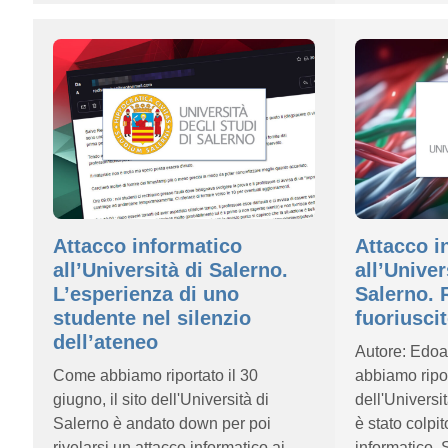
Attacco informatico
Attacco i
all’Università di Salerno.
all’Univer
L’esperienza di uno
Salerno. 
studente nel silenzio
fuoriuscit
dell’ateneo
Autore: Edo
Come abbiamo riportato il 30
abbiamo riport
giugno, il sito dell'Università di
dell'Universi
Salerno è andato down per poi
è stato colpi
rivelarsi un attacco informatico ai
informatico.