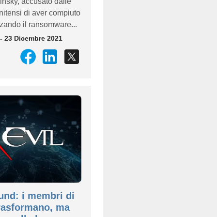
insky, accusato dalle
unitensi di aver compiuto
izzando il ransomware...
- 23 Dicembre 2021
nd: i membri di
trasformano, ma