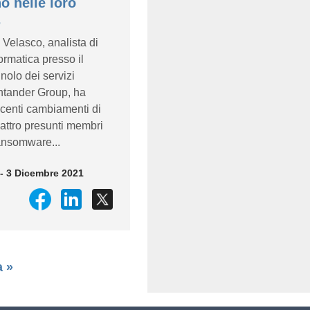
o nelle loro
.
Velasco, analista di
ormatica presso il
olo dei servizi
antander Group, ha
ecenti cambiamenti di
uattro presunti membri
ansomware...
- 3 Dicembre 2021
 »