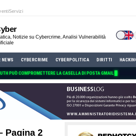
venti
Servizi
Cyber
tica, Notizie su Cybercrime, Analisi Vulnerabilità
ificiale
R NEWS
CYBERCRIME
CYBERPOLITICA
DIRITTI
HACKIN
AUTH PUÒ COMPROMETTERE LA
 – Pagina 2