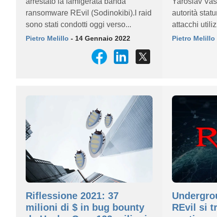
arrestato la famigerata banda
Yaroslav Vas
ransomware REvil (Sodinokibi).I raid
autorità stat
sono stati condotti oggi verso...
attacchi util
Pietro Melillo
- 14 Gennaio 2022
Pietro Melillo
Riflessione 2021: 37
Undergrou
milioni di $ in bug bounty
REvil si 