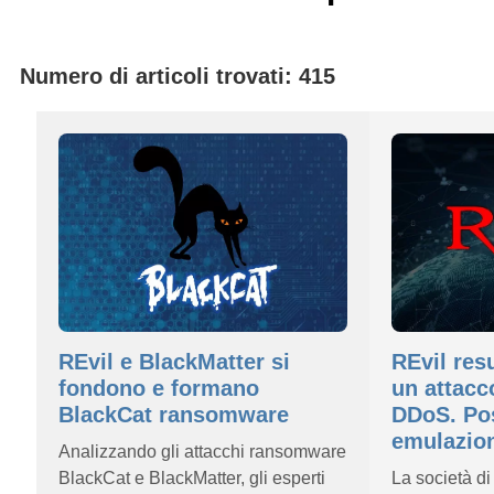
Numero di articoli trovati: 415
REvil e BlackMatter si
REvil resu
fondono e formano
un attac
BlackCat ransomware
DDoS. Pos
emulazio
Analizzando gli attacchi ransomware
BlackCat e BlackMatter, gli esperti
La società d