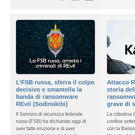
L’FSB russa, sferra il colpo
Attacco R
decisivo e smantella la
storia del
banda di ransomware
ransomwar
REvil (Sodinokibi)
grave di 
Il Servizio di sicurezza federale
La cittadina 
russo (FSB) ha dichiarato oggi di
confine sette
aver fatto irruzione e di aver
con la Bieloru