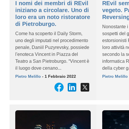
I nomi dei membri di REvil
REvil sem
iniziano a circolare. Uno di
vegeto. P
loro era un noto ristoratore
Reversin
di Pietroburgo.
Nonostante i 
Come ha scoperto il Daily Storm,
sospetti del 
uno degli imputati nel procedimento
estorsionisti 
penale, Daniil Puzyrevsky, possiede
loro attività 
l'enoteca Vincent in Piazza del
secondo la so
Teatro a San Pietroburgo. “Vincent è
informatica 
il luogo dove cenano...
della cyber g
Pietro Melillo
- 1 Febbraio 2022
Pietro Melillo