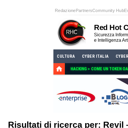
Redazione
Partners
Community Hub
E
Red Hot 
Sicurezza Informa
e Intelligenza Art
CULTURA
CYBER ITALIA
CYBE
HACKING >
COME UN TOKEN O
Risultati di ricerca per: Revil