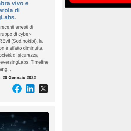
bra vivo e
arola di
gLabs.
recenti arresti di
gruppo di cyber-
REvil (Sodinokibi), la
non è affatto diminuita,
cietà di sicurezza
ReversingLabs. Timeline
ang...
- 29 Gennaio 2022