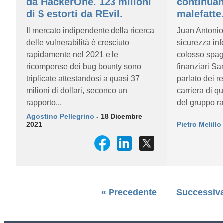
da HackerOne. 123 milioni
continuan
di $ estorti da REvil.
malefatte
Il mercato indipendente della ricerca
Juan Antonio 
delle vulnerabilità è cresciuto
sicurezza inf
rapidamente nel 2021 e le
colosso spagn
ricompense dei bug bounty sono
finanziari S
triplicate attestandosi a quasi 37
parlato dei r
milioni di dollari, secondo un
carriera di q
rapporto...
del gruppo r
Agostino Pellegrino
- 18 Dicembre
2021
Pietro Melillo
« Precedente
Successiva