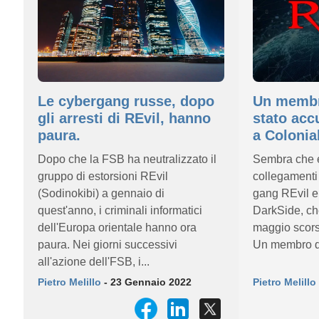
Le cybergang russe, dopo
Un membr
gli arresti di REvil, hanno
stato acc
paura.
a Colonial
Dopo che la FSB ha neutralizzato il
Sembra che e
gruppo di estorsioni REvil
collegamenti 
(Sodinokibi) a gennaio di
gang REvil e
quest'anno, i criminali informatici
DarkSide, che
dell'Europa orientale hanno ora
maggio scors
paura. Nei giorni successivi
Un membro de
all'azione dell'FSB, i...
Pietro Melillo
- 23 Gennaio 2022
Pietro Melillo