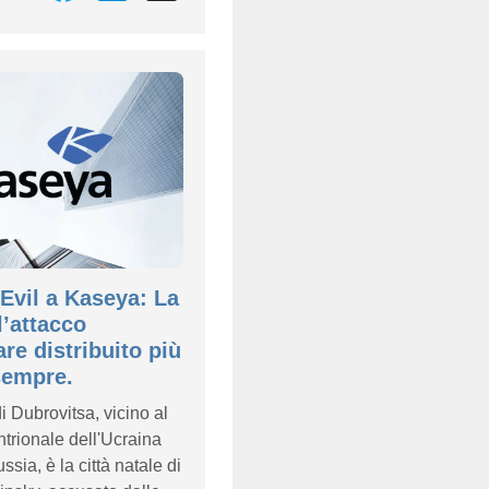
Evil a Kaseya: La
l’attacco
e distribuito più
sempre.
di Dubrovitsa, vicino al
ntrionale dell'Ucraina
ssia, è la città natale di