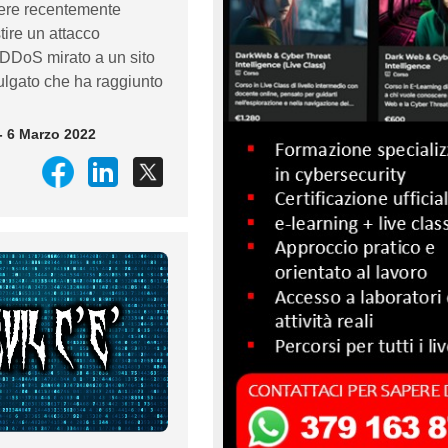
ssere recentemente
tire un attacco
DoS mirato a un sito
lgato che ha raggiunto
- 6 Marzo 2022