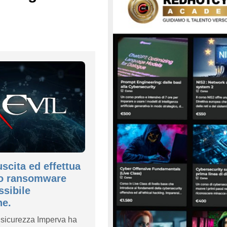
scita ed effettua
co ransomware
sibile
ne.
i sicurezza Imperva ha