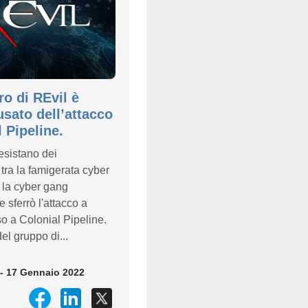
o di REvil è
usato dell’attacco
 Pipeline.
sistano dei
tra la famigerata cyber
 la cyber gang
 sferrò l'attacco a
o a Colonial Pipeline.
l gruppo di...
- 17 Gennaio 2022