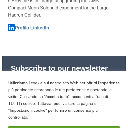
CERN, he is in charge of upgrading the CMS -
Compact Muon Solenoid experiment for the Large
Hadron Collider.
Profilo LinkedIn
Subscribe to our newsletter
Subscribe to Red Hot Cyber’s weekly newsletter
Utilizziamo i cookie sul nostro sito Web per offrirti l'esperienza
(newsletter in Italian) to stay up to date with the latest
news in cybersecurity and digital technology.
più pertinente ricordando le tue preferenze e ripetendo le
visite. Cliccando su "Accetta tutto", acconsenti all'uso di
TUTTI i cookie. Tuttavia, puoi visitare la pagina di
"Impostazioni cookie" per fornire un consenso più
controllato.
RESOURCES