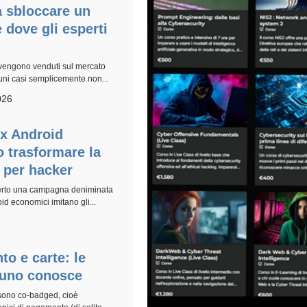
a sbloccare un
 dove gli esperti
 vengono venduti sul mercato
cuni casi semplicemente non...
026
ox Android
 trasformare la
y per hacker
operto una campagna deniminata
id economici imitano gli...
to e carte: le
suno conosce
 sono co-badged, cioè