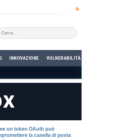
G
INNOVAZIONE
VULNERABILITÀ
e un token OAuth può
promettere la casella di posta