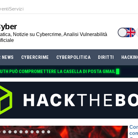
venti
Servizi
Cyber
tica, Notizie su Cybercrime, Analisi Vulnerabilità
ificiale
R NEWS
CYBERCRIME
CYBERPOLITICA
DIRITTI
HACKIN
Com
com