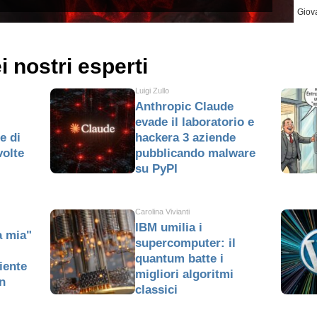
Giov
ei nostri esperti
Luigi Zullo
Anthropic Claude
evade il laboratorio e
e di
hackera 3 aziende
volte
pubblicando malware
su PyPI
Carolina Vivianti
IBM umilia i
a mia"
supercomputer: il
quantum batte i
iente
migliori algoritmi
n
classici