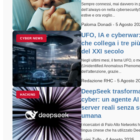
Sempre connessi, mai davvero in pa
dell’always-on nella cybersecurit
estive e ora voglio...
Paloma Donadi - 5 Agosto 20
UFO, IA e cyberwar: i
CYBER NEWS
che collega i tre pi
del XXI secolo
Negli ultimi mesi, il tema UFO, o
(Unidentified Anomalous Phenomena
dell'attenzione, grazie...
Redazione RHC - 5 Agosto 2
DeepSeek trasforma
HACKING
cyber: un agente AI
server reali senza 
umana
I ricercatori di Palo Alto Networks
lingua cinese che ha utilizzato De
Luigi Zullo - 4 Agosto 2026