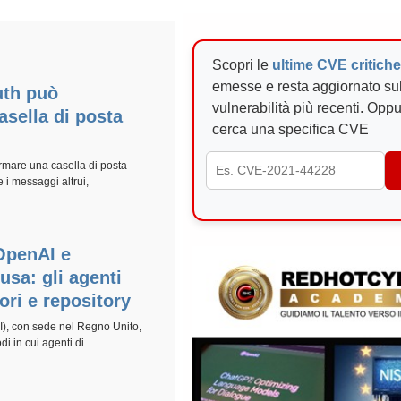
Scopri le
ultime CVE critich
emesse e resta aggiornato su
th può
vulnerabilità più recenti. Opp
sella di posta
cerca una specifica CVE
rmare una casella di posta
 i messaggi altrui,
 OpenAI e
usa: gli agenti
ori e repository
ISI), con sede nel Regno Unito,
 in cui agenti di...