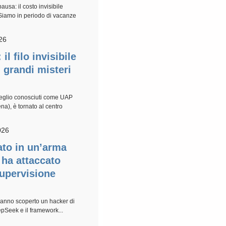
usa: il costo invisibile
ySiamo in periodo di vacanze
26
l filo invisibile
ù grandi misteri
 meglio conosciuti come UAP
), è tornato al centro
026
to in un’arma
 ha attaccato
supervisione
 hanno scoperto un hacker di
epSeek e il framework...