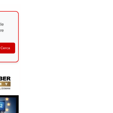
e
lle
ure
Cerca