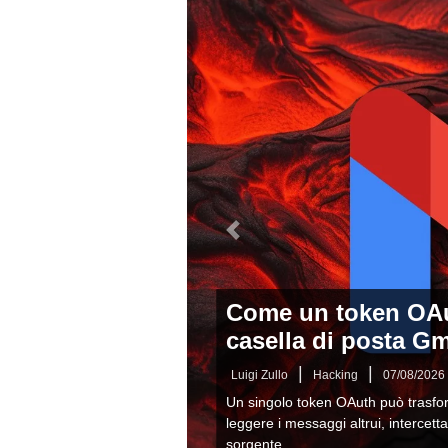
Precedente
AI fuori Controllo!
accusa: gli agenti 
repository
|
|
Luigi Zullo
Innovazione
07/08/
OpenAI e l’AI Security Institute (A
episodi in cui agenti di intelligenza 
attac...