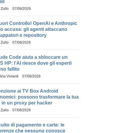
il
 Zullo
07/08/2026
fuori Controllo! OpenAI e Anthropic
to accusa: gli agenti attaccano
luppatori e repository
 Zullo
07/08/2026
ude Code aiuta a sbloccare un
S HP: l’AI riesce dove gli esperti
no fallito
vo
ina Vivianti
07/08/2026
enzione ai TV Box Android
nomici: possono trasformare la tua
e in un proxy per hacker
 Zullo
07/08/2026
cuito di pagamento e carte: le
ferenze che nessuno conosce