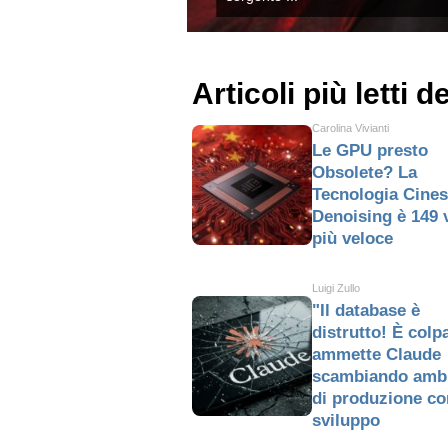
Articoli più letti d
Carolina Vivianti
Le GPU presto
Obsolete? La
Tecnologia Cines
Denoising è 149 
più veloce
Luigi Zullo
"Il database è
distrutto! È colp
ammette Claude
scambiando amb
di produzione co
sviluppo