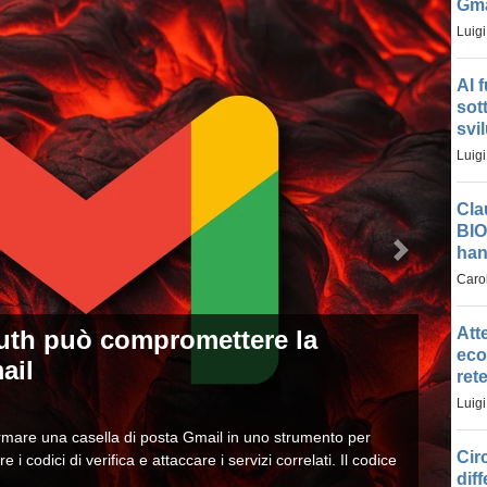
Gma
Luigi
AI 
sot
svi
Luigi
Cla
BIO
han
Successi
Carol
 OpenAI e Anthropic sotto
Att
attaccano sviluppatori e
eco
ret
Luigi
2026
ISI), con sede nel Regno Unito, hanno scoperto diversi nuovi
Cir
artificiale è andata oltre gli scenari di test, iniziando ad
dif