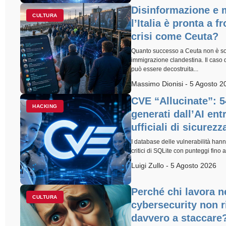
Disinformazione e 
CULTURA
l’Italia è pronta a f
crisi come Ceuta?
Quanto successo a Ceuta non è so
immigrazione clandestina. Il caso
può essere decostruita...
Massimo Dionisi - 5 Agosto 2
CVE “Allucinate”: 5
HACKING
generati dall’AI en
ufficiali di sicurezz
I database delle vulnerabilità han
critici di SQLite con punteggi fino a
Luigi Zullo - 5 Agosto 2026
Perché chi lavora n
CULTURA
cybersecurity non r
davvero a staccare