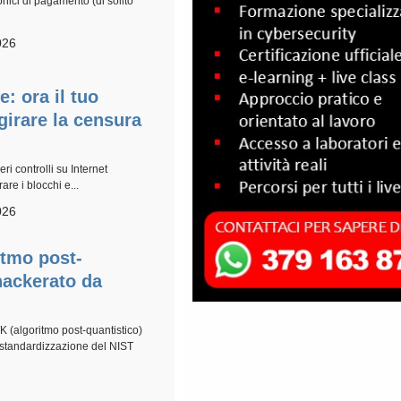
onici di pagamento (di solito
026
: ora il tuo
irare la censura
ri controlli su Internet
re i blocchi e...
026
ritmo post-
ackerato da
K (algoritmo post-quantistico)
 standardizzazione del NIST