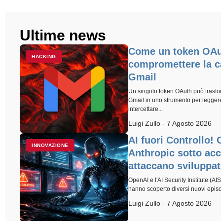
Ultime news
Come un token OAu
HACKING
compromettere la ca
Gmail
Un singolo token OAuth può trasfo
Gmail in uno strumento per leggere
intercettare...
Luigi Zullo - 7 Agosto 2026
AI fuori Controllo!
INNOVAZIONE
Anthropic sotto acc
attaccano sviluppat
OpenAI e l'AI Security Institute (A
hanno scoperto diversi nuovi episodi
Luigi Zullo - 7 Agosto 2026