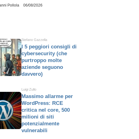
anni Pollola
06/08/2026
Stefano Gazzella
I 5 peggiori consigli di
cybersecurity (che
purtroppo molte
aziende seguono
davvero)
Luigi Zullo
Massimo allarme per
WordPress: RCE
critica nel core, 500
milioni di siti
potenzialmente
vulnerabili