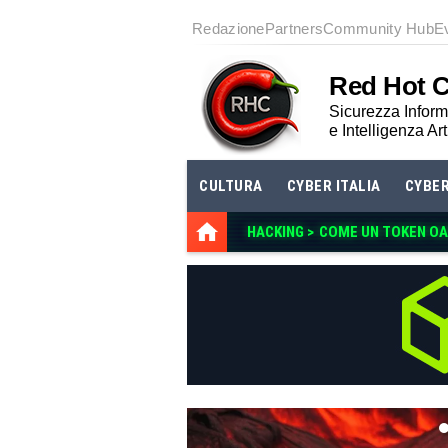
Redazione
Partners
Community Hub
E
Red Hot 
Sicurezza Informa
e Intelligenza Art
CULTURA
CYBER ITALIA
CYBE
HACKING >
COME UN TOKEN