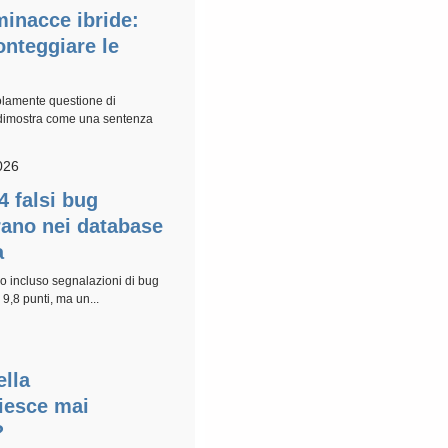
minacce ibride:
ronteggiare le
lamente questione di
 dimostra come una sentenza
026
4 falsi bug
trano nei database
a
no incluso segnalazioni di bug
 9,8 punti, ma un...
ella
iesce mai
?