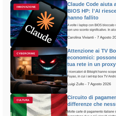
Claude Code aiuta 
INNOVAZIONE
BIOS HP: l’AI riesce
hanno fallito
A volte i laptop con BIOS bloccato
con uno sconto significativo. In al
Carolina Vivianti - 7 Agosto 2
Attenzione ai TV B
CYBERCRIME
economici: possono
tua rete in un prox
I ricercatori di Bitsight hanno sc
Fuyao, in cui i set-top box TV Andro
Luigi Zullo - 7 Agosto 2026
Circuito di pagamen
CULTURA
differenze che nes
Molte carte di pagamento italiane