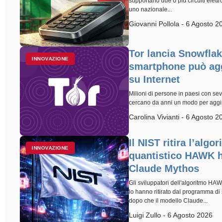
supportano due o più circuiti elettr
uno nazionale...
Giovanni Pollola - 6 Agosto 2
Tor lancia Snowflake
INNOVAZIONE
smartphone può agg
su Internet
Milioni di persone in paesi con seve
cercano da anni un modo per aggira
Carolina Vivianti - 6 Agosto 2
Il NIST ritira l’algo
INNOVAZIONE
quantistico HAWK h
Claude Mythos
Gli sviluppatori dell'algoritmo HAW
lo hanno ritirato dal programma di
dopo che il modello Claude...
Luigi Zullo - 6 Agosto 2026