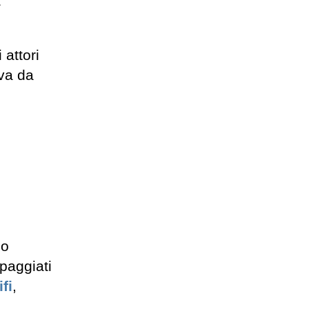
a
 attori
ava da
no
paggiati
fi
,