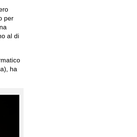
ero
o per
una
o al di
ormatico
a), ha