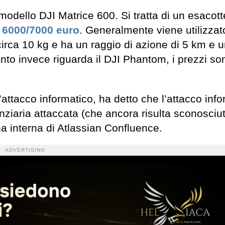
l modello DJI Matrice 600. Si tratta di un esacott
i 6000/7000 euro
. Generalmente viene utilizzat
circa 10 kg e ha un raggio di azione di 5 km e 
nto invece riguarda il DJI Phantom, i prezzi son
’attacco informatico, ha detto che l’attacco inf
nziaria attaccata (che ancora risulta sconosciut
ina interna di Atlassian Confluence.
ADVERTISING