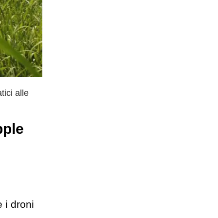
ici alle
pple
 i droni