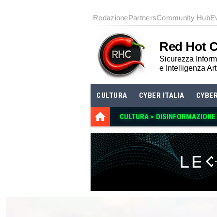
Redazione
Partners
Community Hub
E
Red Hot 
Sicurezza Informa
e Intelligenza Art
CULTURA
CYBER ITALIA
CYBE
CULTURA >
DISINFORMAZIONE E