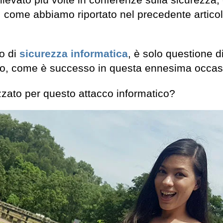
levato più volte in conferenze sulla sicurezza,
a, come abbiamo riportato nel precedente articol
o di
sicurezza informatica
, è solo questione 
zzino, come è successo in questa ennesima occas
zzato per questo attacco informatico?