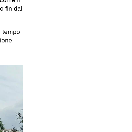
 come il
o fin dal
di tempo
ione.