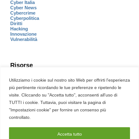
Cyber Italia
Cyber News
Cybercrime
Cyberpolitica
Diritti
Hacking
Innovazione
Vulnerabilità
Risorse
Eventi
Utilizziamo i cookie sul nostro sito Web per offrirti l'esperienza
Fumetto Cyber
più pertinente ricordando le tue preferenze e ripetendo le
Newsletter
visite. Cliccando su "Accetta tutto", acconsenti all'uso di
Servizi
Pubblicità
TUTTI i cookie. Tuttavia, puoi visitare la pagina di
Redazione
"Impostazioni cookie" per fornire un consenso più
English
Ultime CVE critiche
controllato.
Accetta tutto