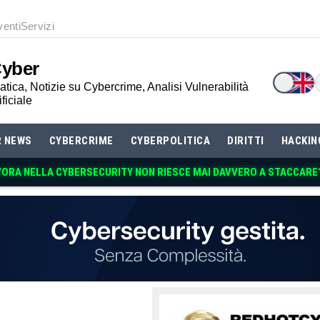
venti
Servizi
Cyber
tica, Notizie su Cybercrime, Analisi Vulnerabilità
ificiale
R NEWS
CYBERCRIME
CYBERPOLITICA
DIRITTI
HACKIN
VORA NELLA CYBERSECURITY NON RIESCE