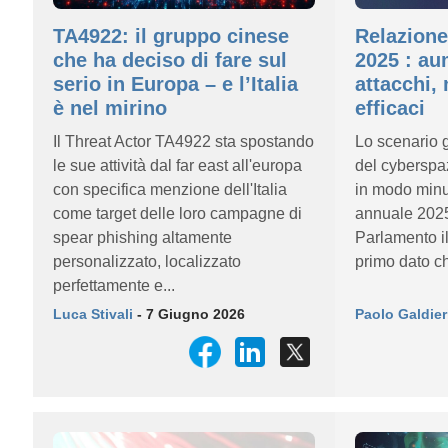
TA4922: il gruppo cinese
Relazion
che ha deciso di fare sul
2025 : au
serio in Europa – e l’Italia
attacchi,
è nel mirino
efficaci
Il Threat Actor TA4922 sta spostando
Lo scenario g
le sue attività dal far east all'europa
del cyberspaz
con specifica menzione dell'Italia
in modo minu
come target delle loro campagne di
annuale 2025
spear phishing altamente
Parlamento il
personalizzato, localizzato
primo dato ch
perfettamente e...
Luca Stivali
- 7 Giugno 2026
Paolo Galdier