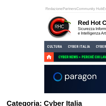
Redazione
Partners
Community Hub
E
Red Hot 
Sicurezza Informa
e Intelligenza Art
CULTURA
CYBER ITALIA
CYBE
CYBER NEWS >
PERCHÉ CHI LA
Categoria: Cyber Italia