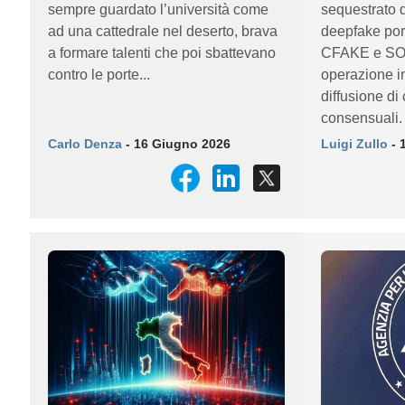
sempre guardato l’università come
sequestrato 
ad una cattedrale nel deserto, brava
deepfake porn
a formare talenti che poi sbattevano
CFAKE e SO
contro le porte...
operazione in
diffusione di
consensuali. I
Carlo Denza
- 16 Giugno 2026
Luigi Zullo
- 