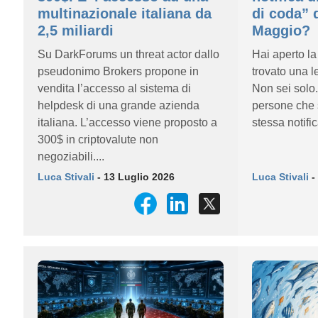
multinazionale italiana da
di coda” d
2,5 miliardi
Maggio?
Su DarkForums un threat actor dallo
Hai aperto la
pseudonimo Brokers propone in
trovato una l
vendita l’accesso al sistema di
Non sei solo.
helpdesk di una grande azienda
persone che 
italiana. L’accesso viene proposto a
stessa notific
300$ in criptovalute non
negoziabili....
Luca Stivali
- 13 Luglio 2026
Luca Stivali
-