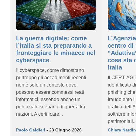
La guerra digitale: come
L’Agenzia
l’Italia si sta preparando a
centro di 
fronteggiare le minacce nel
“Adattiva
cyberspace
cosa sta 
Italia
Il cyberspace, come dimostrano
purtroppo gli accadimenti recenti,
Il CERT-AGI
non è solo un contesto dove
identificato 
possono essere commessi reati
phishing che
informatici, essendo anche un
fraudolento il
potenziale scenario di guerra tra
grafica dell'
nazioni. A certificare...
sottrarre info
patrimoniali..
Paolo Galdieri
- 23 Giugno 2026
Chiara Nardin