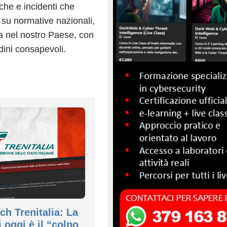
iche e incidenti che
 su normative nazionali,
ca nel nostro Paese, con
adini consapevoli.
ch Trenitalia: La
i oggi è il “colpo