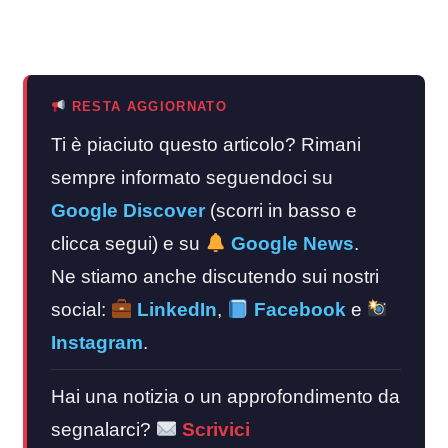
RESTA AGGIORNATO
Ti è piaciuto questo articolo? Rimani
sempre informato seguendoci su
Google Discover
(scorri in basso e
clicca segui) e su
Google News
.
Ne stiamo anche discutendo sui nostri
social:
LinkedIn
,
Facebook
e
Instagram
.
Hai una notizia o un approfondimento da
segnalarci?
Scrivici