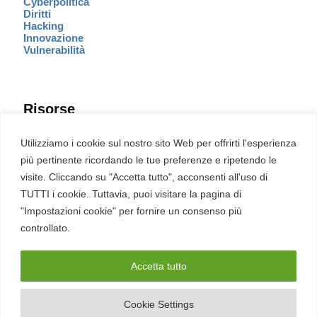
Cyberpolitica
Diritti
Hacking
Innovazione
Vulnerabilità
Risorse
Eventi
Utilizziamo i cookie sul nostro sito Web per offrirti l'esperienza
Fumetto Cyber
più pertinente ricordando le tue preferenze e ripetendo le
Newsletter
visite. Cliccando su "Accetta tutto", acconsenti all'uso di
Servizi
Pubblicità
TUTTI i cookie. Tuttavia, puoi visitare la pagina di
Redazione
"Impostazioni cookie" per fornire un consenso più
English
Ultime CVE critiche
controllato.
Accetta tutto
2026 – REDHOTCYBER Srl. Tutti i diritti riservati
Cookie Settings