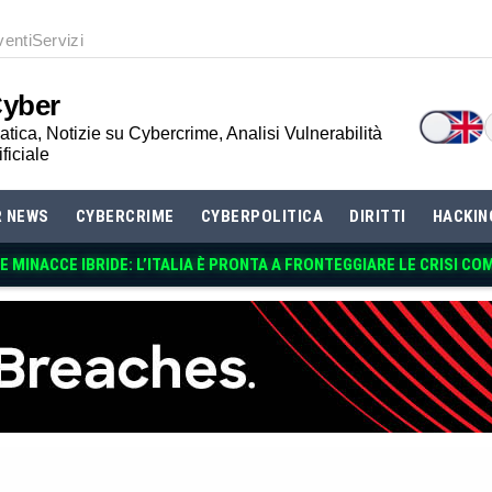
venti
Servizi
Cyber
tica, Notizie su Cybercrime, Analisi Vulnerabilità
ificiale
R NEWS
CYBERCRIME
CYBERPOLITICA
DIRITTI
HACKIN
 MINACCE IBRIDE: L’ITALIA È PRONTA A FRONTEGGIARE LE CRISI CO