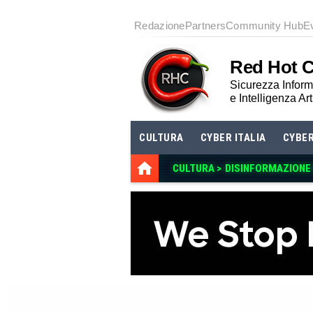
Redazione
Partners
Community Hub
E
Red Hot 
Sicurezza Informa
e Intelligenza Art
CULTURA
CYBER ITALIA
CYBE
CULTURA >
DISINFORMAZIONE E