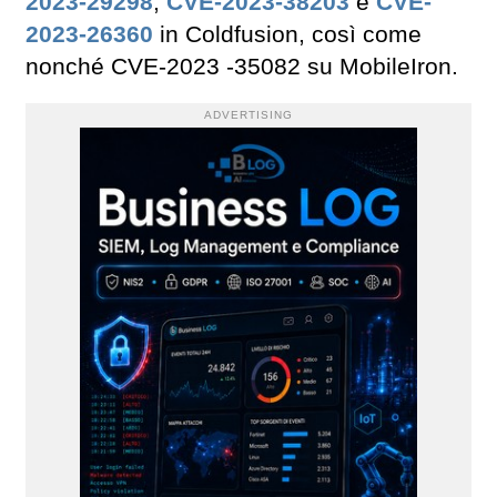
2023-29298
,
CVE-2023-38203
e
CVE-
2023-26360
in Coldfusion, così come
nonché CVE-2023 -35082 su MobileIron.
ADVERTISING