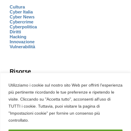
Cultura
Cyber Italia
Cyber News
Cybercrime
Cyberpolitica
Diritti
Hacking
Innovazione
Vulnerabilità
Risorse
Eventi
Utilizziamo i cookie sul nostro sito Web per offrirti l'esperienza
Fumetto Cyber
più pertinente ricordando le tue preferenze e ripetendo le
Newsletter
visite. Cliccando su "Accetta tutto", acconsenti all'uso di
Servizi
Pubblicità
TUTTI i cookie. Tuttavia, puoi visitare la pagina di
Redazione
"Impostazioni cookie" per fornire un consenso più
English
Ultime CVE critiche
controllato.