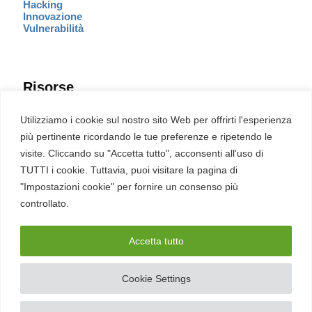
Hacking
Innovazione
Vulnerabilità
Risorse
Eventi
Utilizziamo i cookie sul nostro sito Web per offrirti l'esperienza
Fumetto Cyber
più pertinente ricordando le tue preferenze e ripetendo le
Newsletter
visite. Cliccando su "Accetta tutto", acconsenti all'uso di
Servizi
Pubblicità
TUTTI i cookie. Tuttavia, puoi visitare la pagina di
Redazione
"Impostazioni cookie" per fornire un consenso più
English
Ultime CVE critiche
controllato.
Accetta tutto
2026 – REDHOTCYBER Srl. Tutti i diritti riservati
Cookie Settings
PIVA
17898011006
–
Contatti
–
Sitemap
–
Privacy Policy