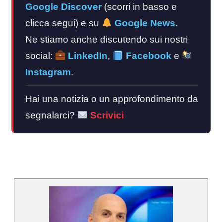
Google Discover
(scorri in basso e
clicca segui) e su
Google News
.
Ne stiamo anche discutendo sui nostri
social:
LinkedIn
,
Facebook
e
Instagram
.
Hai una notizia o un approfondimento da
segnalarci?
Scrivici