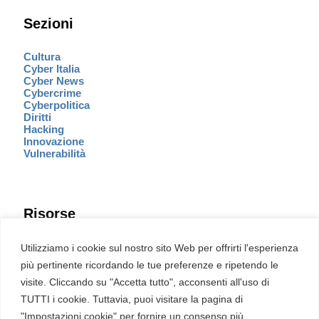
Sezioni
Cultura
Cyber Italia
Cyber News
Cybercrime
Cyberpolitica
Diritti
Hacking
Innovazione
Vulnerabilità
Risorse
Eventi
Utilizziamo i cookie sul nostro sito Web per offrirti l'esperienza
Fumetto Cyber
più pertinente ricordando le tue preferenze e ripetendo le
Newsletter
visite. Cliccando su "Accetta tutto", acconsenti all'uso di
Servizi
Pubblicità
TUTTI i cookie. Tuttavia, puoi visitare la pagina di
Redazione
"Impostazioni cookie" per fornire un consenso più