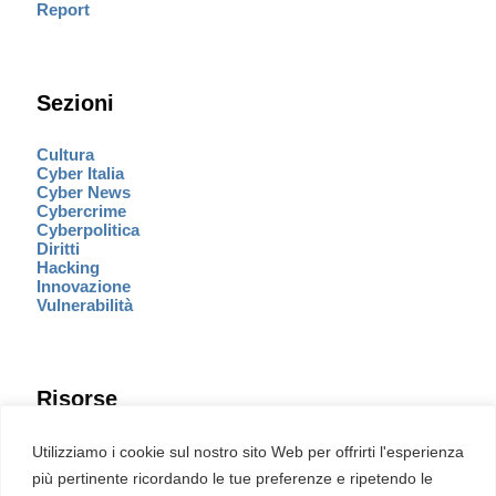
Report
Sezioni
Cultura
Cyber Italia
Cyber News
Cybercrime
Cyberpolitica
Diritti
Hacking
Innovazione
Vulnerabilità
Risorse
Eventi
Utilizziamo i cookie sul nostro sito Web per offrirti l'esperienza
Fumetto Cyber
più pertinente ricordando le tue preferenze e ripetendo le
Newsletter