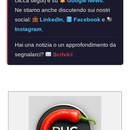
clicca segui) e su
Google News
.
Ne stiamo anche discutendo sui nostri
social:
LinkedIn
,
Facebook
e
Instagram
.
Hai una notizia o un approfondimento da
segnalarci?
Scrivici