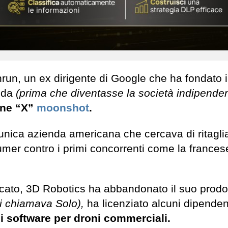
un, un ex dirigente di Google che ha fondato i
enda
(prima che diventasse la società indipende
one “X”
moonshot
.
’unica azienda americana che cercava di ritagli
mer contro i primi concorrenti come la frances
cato, 3D Robotics ha abbandonato il suo prodot
i chiamava Solo),
ha licenziato alcuni dipenden
di software per droni commerciali.