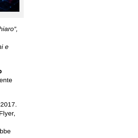
hiaro”,
i e
p
cente
 2017.
Flyer,
ebbe