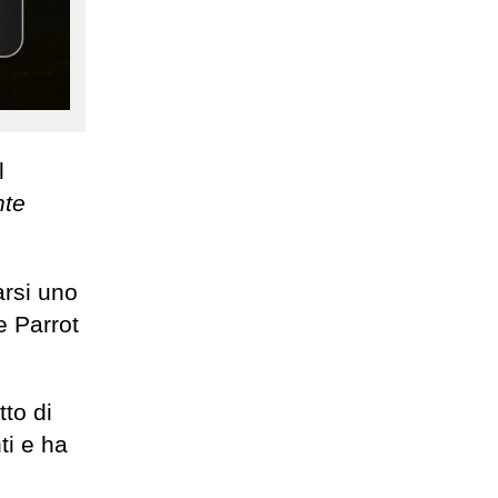
l
nte
arsi uno
e Parrot
to di
ti e ha