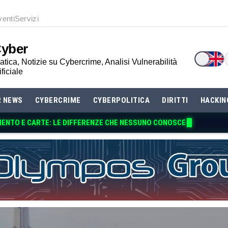
venti
Servizi
Cyber
tica, Notizie su Cybercrime, Analisi Vulnerabilità
ificiale
R NEWS
CYBERCRIME
CYBERPOLITICA
DIRITTI
HACKIN
MENTO E