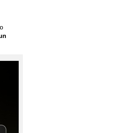
no
 un