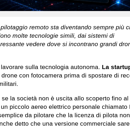
a pilotaggio remoto sta diventando sempre più c
ono molte tecnologie simili, dai sistemi di
teressante vedere dove si incontrano grandi dron
 lavorare sulla tecnologia autonoma.
La startu
io drone con fotocamera prima di spostare di re
ilitari.
e la società non è uscita allo scoperto fino al
 a un piccolo aereo elettrico personale chiamato 
mplice da pilotare che la licenza di pilota non
anche detto che una versione commerciale sar