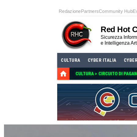
Redazione
Partners
Community Hub
E
Red Hot 
Sicurezza Informa
e Intelligenza Art
CULTURA
CYBER ITALIA
CYBE
CULTURA >
CIRCUITO DI PAGA