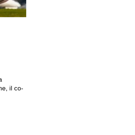
a
e, il co-