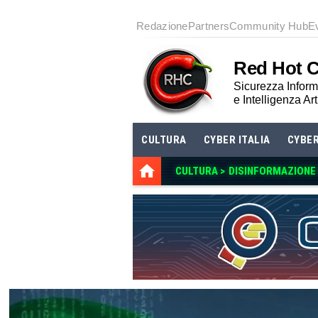
Redazione
Partners
Community Hub
E
Red Hot 
Sicurezza Informa
e Intelligenza Art
CULTURA
CYBER ITALIA
CYBE
CULTURA >
DISINFORMAZIONE E