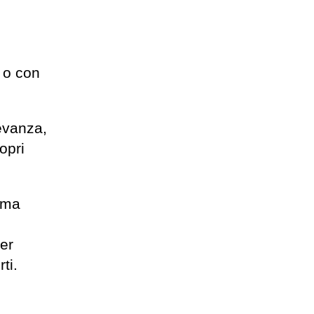
 o con
levanza,
opri
, ma
per
ti.