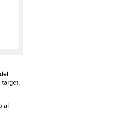
del
 target,
o al