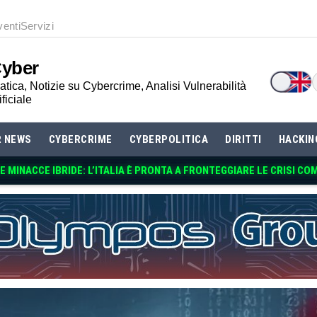
venti
Servizi
Cyber
tica, Notizie su Cybercrime, Analisi Vulnerabilità
ificiale
R NEWS
CYBERCRIME
CYBERPOLITICA
DIRITTI
HACKIN
 MINACCE IBRIDE: L’ITALIA È PRONTA A FRONTEGGIARE LE CRISI CO