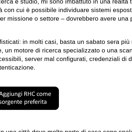
ricerca e studio, mi sono imbattuto in una realtà 
 con cui è possibile individuare sistemi esposti
per missione o settore – dovrebbero avere una 
fisticati: in molti casi, basta un sabato sera più
rme, un motore di ricerca specializzato o una sca
essibili, server mal configurati, credenziali di d
tenticazione.
n una città dove molte porte di casa sono spa