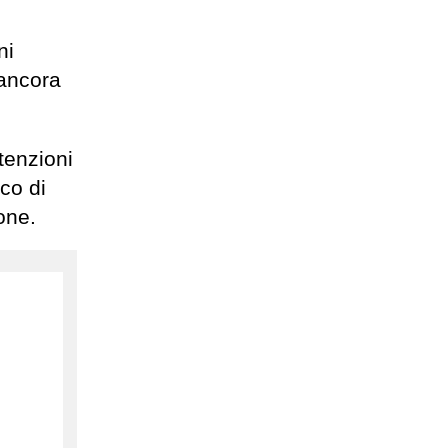
ni
 ancora
tenzioni
co di
one.