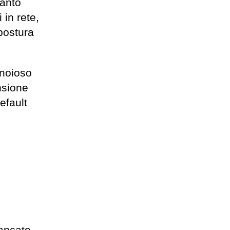
tanto
 in rete,
postura
 noioso
nsione
efault
lancate