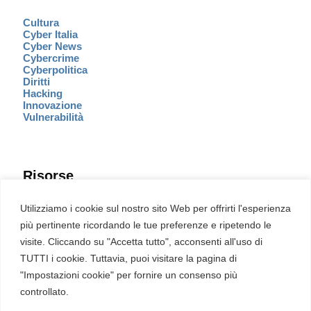
Cultura
Cyber Italia
Cyber News
Cybercrime
Cyberpolitica
Diritti
Hacking
Innovazione
Vulnerabilità
Risorse
Eventi
Utilizziamo i cookie sul nostro sito Web per offrirti l'esperienza
Fumetto Cyber
più pertinente ricordando le tue preferenze e ripetendo le
Newsletter
visite. Cliccando su "Accetta tutto", acconsenti all'uso di
Servizi
Pubblicità
TUTTI i cookie. Tuttavia, puoi visitare la pagina di
Redazione
"Impostazioni cookie" per fornire un consenso più
English
Ultime CVE critiche
controllato.