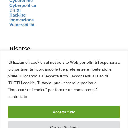
Cybercrime
Cyberpolitica
Diritti
Hacking
Innovazione
Vulnerabilità
Risorse
Eventi
Utilizziamo i cookie sul nostro sito Web per offrirti l'esperienza
Fumetto Cyber
più pertinente ricordando le tue preferenze e ripetendo le
Newsletter
visite. Cliccando su "Accetta tutto", acconsenti all'uso di
Servizi
Pubblicità
TUTTI i cookie. Tuttavia, puoi visitare la pagina di
Redazione
"Impostazioni cookie" per fornire un consenso più
English
Ultime CVE critiche
controllato.
Accetta tutto
2026 – REDHOTCYBER Srl. Tutti i diritti riservati
Cookie Settings