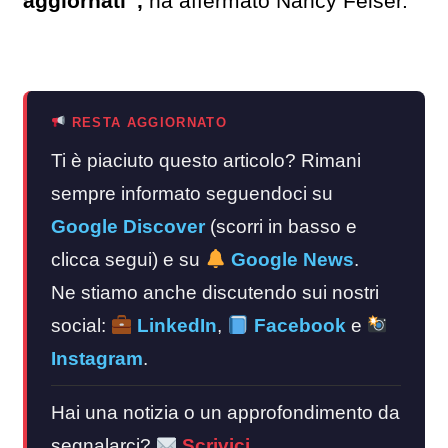
aggiornati”,
ha affermato Nancy Feiser.
RESTA AGGIORNATO
Ti è piaciuto questo articolo? Rimani
sempre informato seguendoci su
Google Discover
(scorri in basso e
clicca segui) e su
Google News
.
Ne stiamo anche discutendo sui nostri
social:
LinkedIn
,
Facebook
e
Instagram
.
Hai una notizia o un approfondimento da
segnalarci?
Scrivici