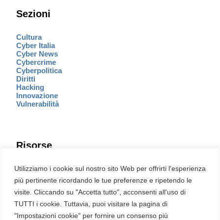
Sezioni
Cultura
Cyber Italia
Cyber News
Cybercrime
Cyberpolitica
Diritti
Hacking
Innovazione
Vulnerabilità
Risorse
Eventi
Utilizziamo i cookie sul nostro sito Web per offrirti l'esperienza
Fumetto Cyber
più pertinente ricordando le tue preferenze e ripetendo le
Newsletter
visite. Cliccando su "Accetta tutto", acconsenti all'uso di
Servizi
Pubblicità
TUTTI i cookie. Tuttavia, puoi visitare la pagina di
Redazione
"Impostazioni cookie" per fornire un consenso più
English