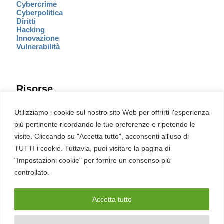
Cybercrime
Cyberpolitica
Diritti
Hacking
Innovazione
Vulnerabilità
Risorse
Eventi
Utilizziamo i cookie sul nostro sito Web per offrirti l'esperienza
Fumetto Cyber
più pertinente ricordando le tue preferenze e ripetendo le
Newsletter
visite. Cliccando su "Accetta tutto", acconsenti all'uso di
Servizi
Pubblicità
TUTTI i cookie. Tuttavia, puoi visitare la pagina di
Redazione
"Impostazioni cookie" per fornire un consenso più
English
Ultime CVE critiche
controllato.
Accetta tutto
2026 – REDHOTCYBER Srl. Tutti i diritti riservati