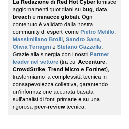
La Redazione di Red Hot Cyber
fornisce
aggiornamenti quotidiani su
bug
,
data
breach
e
minacce globali
. Ogni
contenuto è validato dalla nostra
community di esperti come
Pietro Melillo
,
Massimiliano Brolli
,
Sandro Sana
,
Olivia Terragni
e
Stefano Gazzella
.
Grazie alla sinergia con i nostri
Partner
leader nel settore
(tra cui
Accenture
,
CrowdStrike
,
Trend Micro
e
Fortinet
),
trasformiamo la complessità tecnica in
consapevolezza collettiva, garantendo
un'informazione accurata basata
sull'analisi di fonti primarie e su una
rigorosa
peer-review
tecnica.