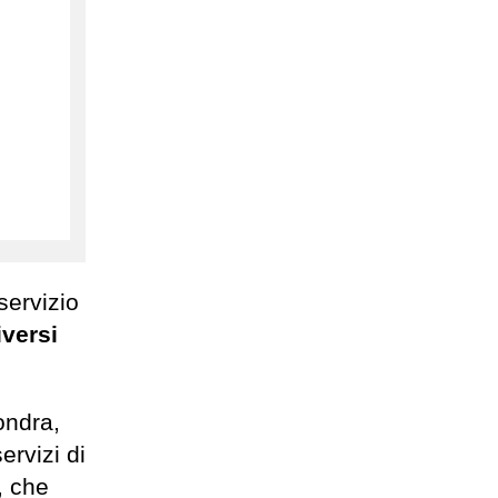
servizio
iversi
ondra,
ervizi di
, che