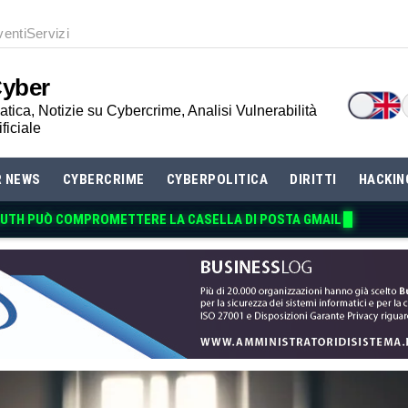
venti
Servizi
Cyber
tica, Notizie su Cybercrime, Analisi Vulnerabilità
ificiale
R NEWS
CYBERCRIME
CYBERPOLITICA
DIRITTI
HACKIN
AUTH PUÒ COMPROMETTERE LA CASELLA