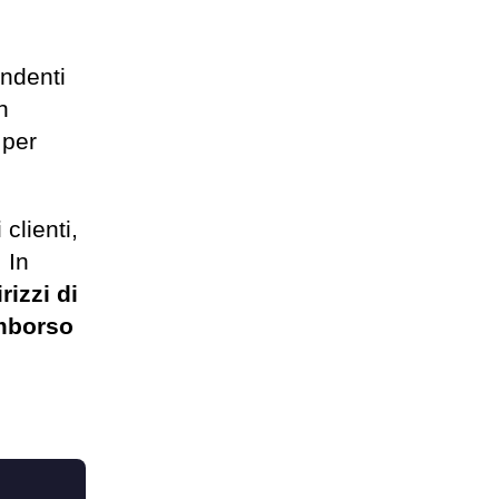
endenti
n
 per
clienti,
. In
rizzi di
imborso