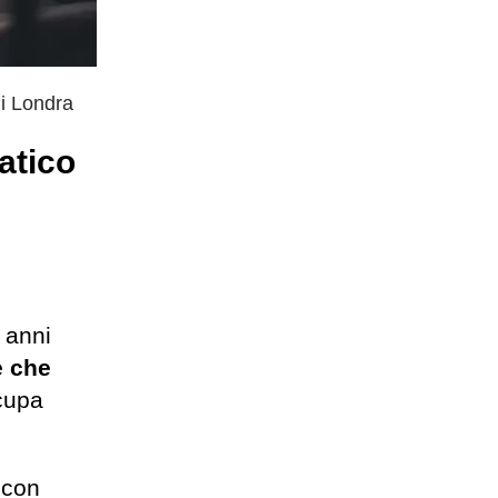
di Londra
atico
 anni
e che
cupa
 con