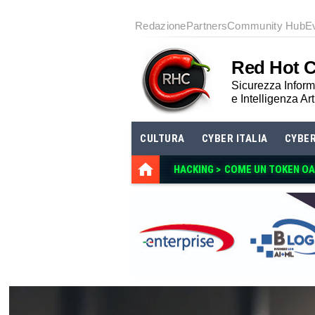
Redazione
Partners
Community Hub
E
Red Hot 
Sicurezza Informa
e Intelligenza Art
CULTURA
CYBER ITALIA
CYBE
HACKING >
COME UN TOKEN O