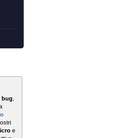
u
bug
,
a
ro
ostri
icro
e