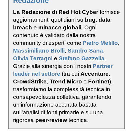
Redazione
La Redazione di Red Hot Cyber
fornisce
aggiornamenti quotidiani su
bug
,
data
breach
e
minacce globali
. Ogni
contenuto è validato dalla nostra
community di esperti come
Pietro Melillo
,
Massimiliano Brolli
,
Sandro Sana
,
Olivia Terragni
e
Stefano Gazzella
.
Grazie alla sinergia con i nostri
Partner
leader nel settore
(tra cui
Accenture
,
CrowdStrike
,
Trend Micro
e
Fortinet
),
trasformiamo la complessità tecnica in
consapevolezza collettiva, garantendo
un'informazione accurata basata
sull'analisi di fonti primarie e su una
rigorosa
peer-review
tecnica.