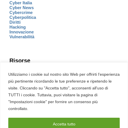
Cyber Italia
Cyber News
Cybercrime
Cyberpolitica
Diritti
Hacking
Innovazione
Vulnerabilità
Risorse
Eventi
Utilizziamo i cookie sul nostro sito Web per offrirti l'esperienza
Fumetto Cyber
più pertinente ricordando le tue preferenze e ripetendo le
Newsletter
visite. Cliccando su "Accetta tutto", acconsenti all'uso di
Servizi
Pubblicità
TUTTI i cookie. Tuttavia, puoi visitare la pagina di
Redazione
"Impostazioni cookie" per fornire un consenso più
English
Ultime CVE critiche
controllato.
Accetta tutto