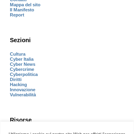
Mappa del sito
Il Manifesto
Report
Sezioni
Cultura
Cyber Italia
Cyber News
Cybercrime
Cyberpolitica
Diritti
Hacking
Innovazione
Vulnerabilità
Risorse
Eventi
Utilizziamo i cookie sul nostro sito Web per offrirti l'esperienza