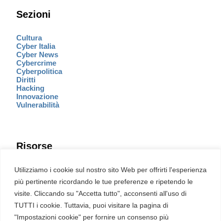
Sezioni
Cultura
Cyber Italia
Cyber News
Cybercrime
Cyberpolitica
Diritti
Hacking
Innovazione
Vulnerabilità
Risorse
Eventi
Utilizziamo i cookie sul nostro sito Web per offrirti l'esperienza
Fumetto Cyber
più pertinente ricordando le tue preferenze e ripetendo le
Newsletter
visite. Cliccando su "Accetta tutto", acconsenti all'uso di
Servizi
Pubblicità
TUTTI i cookie. Tuttavia, puoi visitare la pagina di
Redazione
"Impostazioni cookie" per fornire un consenso più
English