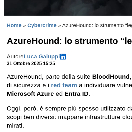
Home
»
Cybercrime
»
AzureHound: lo strumento “legi
AzureHound: lo strumento “legi
Autore
Luca Galuppi
31 Ottobre 2025 15:25
AzureHound, parte della suite
BloodHound
di sicurezza e i
red team
a individuare vulner
Microsoft Azure
ed
Entra ID
.
Oggi, però, è sempre più spesso utilizzato da 
scopi ben diversi: mappare infrastrutture cloud
mirati.