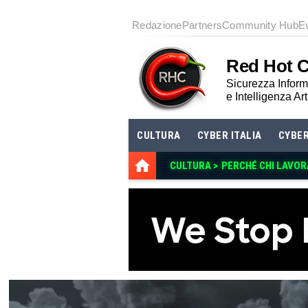
Redazione
Partners
Community Hub
E
Red Hot 
Sicurezza Informa
e Intelligenza Art
CULTURA
CYBER ITALIA
CYBE
CULTURA >
PERCHÉ CHI LAVOR