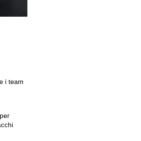
e i team
 per
acchi