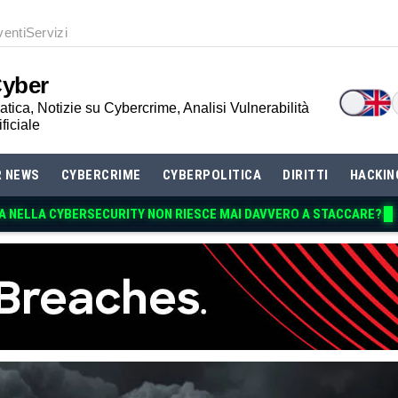
venti
Servizi
Cyber
tica, Notizie su Cybercrime, Analisi Vulnerabilità
ificiale
R NEWS
CYBERCRIME
CYBERPOLITICA
DIRITTI
HACKIN
A NELLA CYBERSECURITY NON RIESCE MAI DAVVE