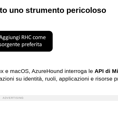
to uno strumento pericoloso
inux e macOS, AzureHound interroga le
API di M
zioni su identità, ruoli, applicazioni e risorse p
ADVERTISING