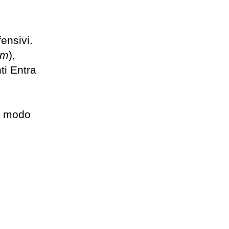
ensivi.
rm
),
i Entra
n modo
: