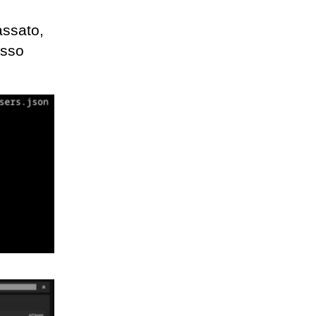
assato,
esso