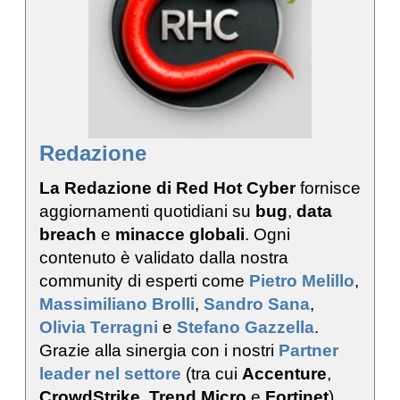
Redazione
La Redazione di Red Hot Cyber
fornisce
aggiornamenti quotidiani su
bug
,
data
breach
e
minacce globali
. Ogni
contenuto è validato dalla nostra
community di esperti come
Pietro Melillo
,
Massimiliano Brolli
,
Sandro Sana
,
Olivia Terragni
e
Stefano Gazzella
.
Grazie alla sinergia con i nostri
Partner
leader nel settore
(tra cui
Accenture
,
CrowdStrike
,
Trend Micro
e
Fortinet
),