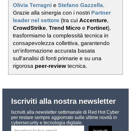
Olivia Terragni
e
Stefano Gazzella
.
Grazie alla sinergia con i nostri
Partner
leader nel settore
(tra cui
Accenture
,
CrowdStrike
,
Trend Micro
e
Fortinet
),
trasformiamo la complessità tecnica in
consapevolezza collettiva, garantendo
un'informazione accurata basata
sull'analisi di fonti primarie e su una
rigorosa
peer-review
tecnica.
Iscriviti alla nostra newsletter
Iscriviti alla newsletter settimanale di Red Hot Cyber
per restare sempre aggiornato sulle ultime novità in
cybersecurity e tecnologia digitale.