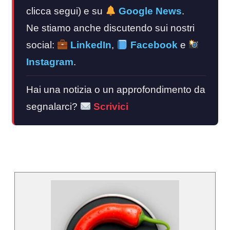
clicca segui) e su
Google News
.
Ne stiamo anche discutendo sui nostri
social:
LinkedIn
,
Facebook
e
Instagram
.
Hai una notizia o un approfondimento da
segnalarci?
Scrivici