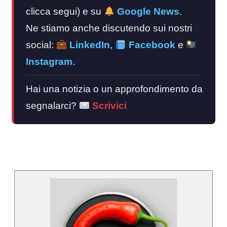
clicca segui) e su
Google News
.
Ne stiamo anche discutendo sui nostri
social:
LinkedIn
,
Facebook
e
Instagram
.
Hai una notizia o un approfondimento da
segnalarci?
Scrivici