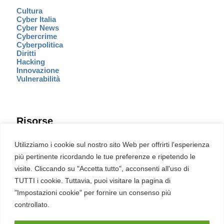
Cultura
Cyber Italia
Cyber News
Cybercrime
Cyberpolitica
Diritti
Hacking
Innovazione
Vulnerabilità
Risorse
Eventi
Utilizziamo i cookie sul nostro sito Web per offrirti l'esperienza
Fumetto Cyber
più pertinente ricordando le tue preferenze e ripetendo le
Newsletter
visite. Cliccando su "Accetta tutto", acconsenti all'uso di
Servizi
Pubblicità
TUTTI i cookie. Tuttavia, puoi visitare la pagina di
Redazione
"Impostazioni cookie" per fornire un consenso più
English
Ultime CVE critiche
controllato.