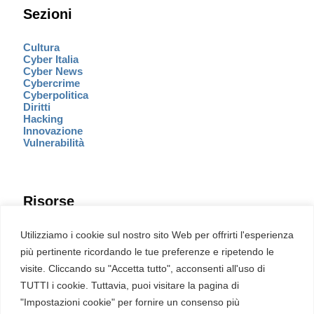
Sezioni
Cultura
Cyber Italia
Cyber News
Cybercrime
Cyberpolitica
Diritti
Hacking
Innovazione
Vulnerabilità
Risorse
Eventi
Utilizziamo i cookie sul nostro sito Web per offrirti l'esperienza
Fumetto Cyber
più pertinente ricordando le tue preferenze e ripetendo le
Newsletter
visite. Cliccando su "Accetta tutto", acconsenti all'uso di
Servizi
Pubblicità
TUTTI i cookie. Tuttavia, puoi visitare la pagina di
Redazione
"Impostazioni cookie" per fornire un consenso più
English