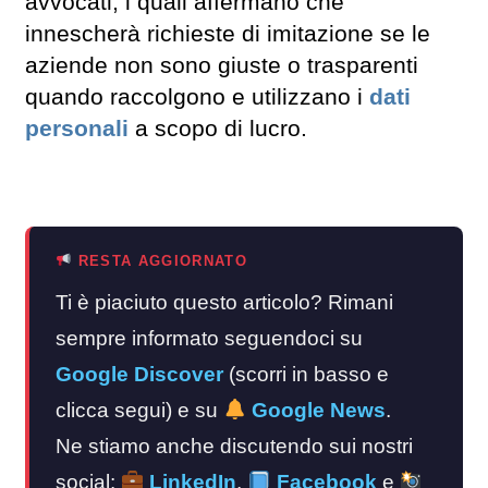
avvocati, i quali affermano che
innescherà richieste di imitazione se le
aziende non sono giuste o trasparenti
quando raccolgono e utilizzano i
dati
personali
a scopo di lucro.
RESTA AGGIORNATO
Ti è piaciuto questo articolo? Rimani
sempre informato seguendoci su
Google Discover
(scorri in basso e
clicca segui) e su
Google News
.
Ne stiamo anche discutendo sui nostri
social:
LinkedIn
,
Facebook
e