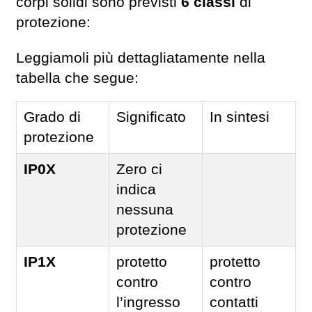
corpi solidi sono previsti
6 classi
di
protezione:
Leggiamoli più dettagliatamente nella
tabella che segue:
Grado di
Significato
In sintesi
protezione
IP0X
Zero ci
indica
nessuna
protezione
IP1X
protetto
protetto
contro
contro
l’ingresso
contatti