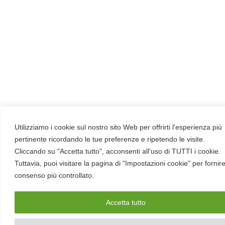
come nasce ogni volume. Perché dietro
Betti RHC c'è solo lavoro umano: ogni
tavola è disegnata interamente a mano
dagli artisti del Gruppo Arte di Red Hot
Cyber, senza alcun uso di intelligenza
artificiale. E a garantire che ogni storia sia
realistica e tecnicamente corretta c'è la
supervisione degli hacker etici del gruppo
HackerHood, che mantengono il racconto
Utilizziamo i cookie sul nostro sito Web per offrirti l'esperienza più
fedele al mondo reale della sicurezza
pertinente ricordando le tue preferenze e ripetendo le visite.
informatica.
Cliccando su "Accetta tutto", acconsenti all'uso di TUTTI i cookie.
Tuttavia, puoi visitare la pagina di "Impostazioni cookie" per fornir
C'è spazio anche per le aziende, che
consenso più controllato.
possono usare Betti come strumento di
awareness diverso dai soliti corsi:
Accetta tutto
acquistare i volumi, personalizzarli con il
proprio brand o sponsorizzare nuovi