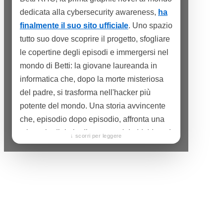
dedicata alla cybersecurity awareness,
ha
finalmente il suo sito ufficiale
. Uno spazio
tutto suo dove scoprire il progetto, sfogliare
le copertine degli episodi e immergersi nel
mondo di Betti: la giovane laureanda in
informatica che, dopo la morte misteriosa
del padre, si trasforma nell'hacker più
potente del mondo. Una storia avvincente
che, episodio dopo episodio, affronta una
minaccia digitale diversa —
dal phishing al
↓ scorri per leggere
ransomware, fino al cyberbullismo
— e
insegna a riconoscerla e a difendersi,
senza che sembri mai una lezione.
Sul sito trovate tutto ciò che rende Betti un
progetto diverso dal solito: la sua filosofia,
le anteprime delle tavole e il racconto di