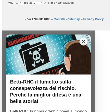
2026 – REDHOTCYBER Srl. Tutti i diritti riservati
PIVA
17898011006
–
Contatti
–
Sitemap
–
Privacy Policy
Betti-RHC il fumetto sulla
consapevolezza del rischio.
Perché la miglior difesa è una
bella storia!
Betti RHC, la prima graphic novel al mondo