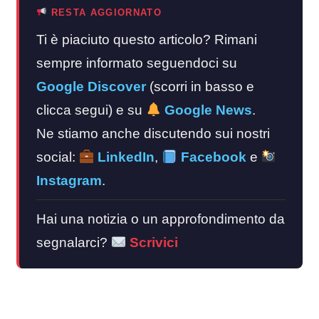
RESTA AGGIORNATO
Ti è piaciuto questo articolo? Rimani
sempre informato seguendoci su
Google Discover
(scorri in basso e
clicca segui) e su
Google News
.
Ne stiamo anche discutendo sui nostri
social:
LinkedIn
,
Facebook
e
Instagram
.
Hai una notizia o un approfondimento da
segnalarci?
Scrivici