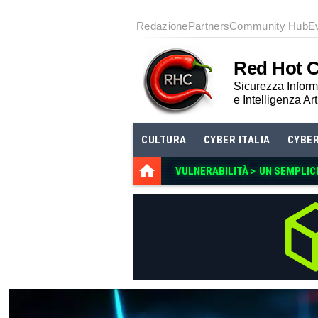
Redazione
Partners
Community Hub
E
Red Hot 
Sicurezza Informa
e Intelligenza Art
CULTURA
CYBER ITALIA
CYBE
VULNERABILITÀ >
UN SEMPLIC