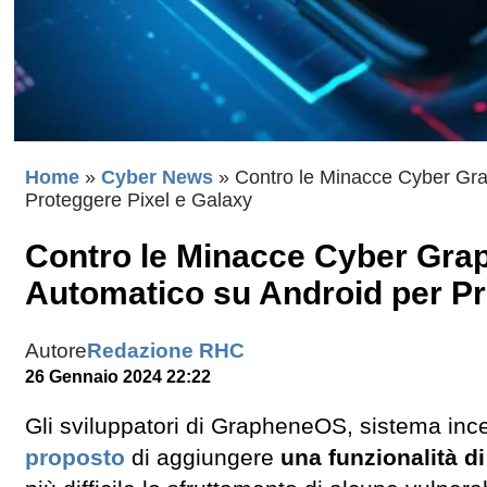
Home
»
Cyber News
»
Contro le Minacce Cyber Gra
Proteggere Pixel e Galaxy
Contro le Minacce Cyber Gra
Automatico su Android per Pr
Autore
Redazione RHC
26 Gennaio 2024 22:22
Gli sviluppatori di GrapheneOS, sistema ince
proposto
di aggiungere
una funzionalità d