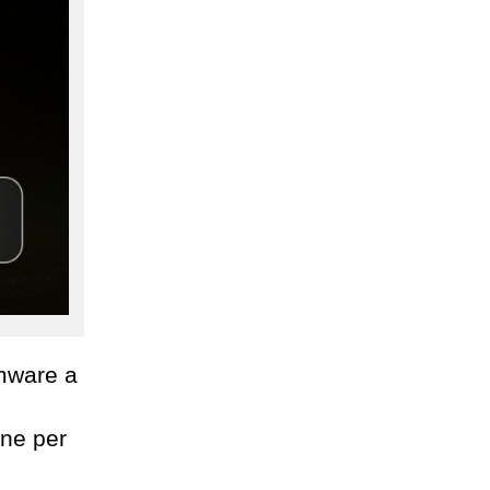
rmware a
one per