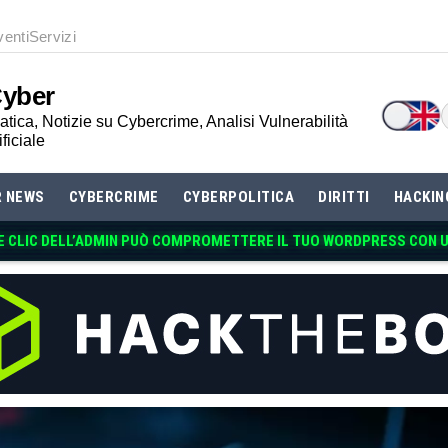
venti
Servizi
Cyber
tica, Notizie su Cybercrime, Analisi Vulnerabilità
ificiale
R NEWS
CYBERCRIME
CYBERPOLITICA
DIRITTI
HACKIN
E CLIC DELL’ADMIN PUÒ COMPROMETTERE IL TUO WORDPRESS CON 