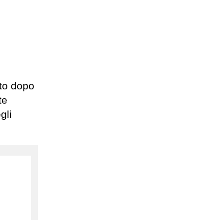
ato dopo
te
gli