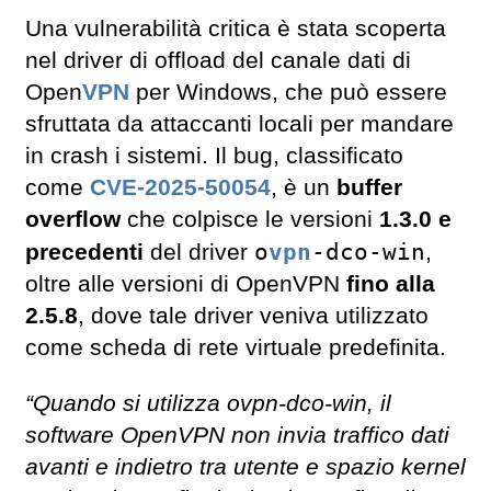
Una vulnerabilità critica è stata scoperta
nel driver di offload del canale dati di
Open
VPN
per Windows, che può essere
sfruttata da attaccanti locali per mandare
in crash i sistemi. Il bug, classificato
come
CVE-2025-50054
, è un
buffer
overflow
che colpisce le versioni
1.3.0 e
o
vpn
-dco-win
precedenti
del driver
,
oltre alle versioni di OpenVPN
fino alla
2.5.8
, dove tale driver veniva utilizzato
come scheda di rete virtuale predefinita.
“Quando si utilizza ovpn-dco-win, il
software OpenVPN non invia traffico dati
avanti e indietro tra utente e spazio kernel