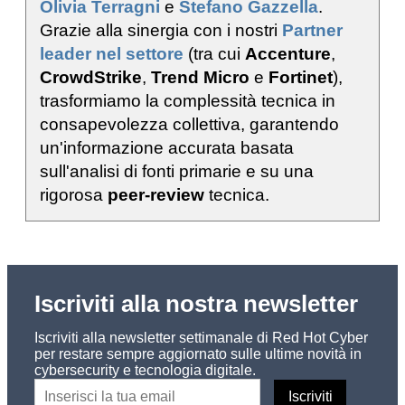
Olivia Terragni
e
Stefano Gazzella
.
Grazie alla sinergia con i nostri
Partner
leader nel settore
(tra cui
Accenture
,
CrowdStrike
,
Trend Micro
e
Fortinet
),
trasformiamo la complessità tecnica in
consapevolezza collettiva, garantendo
un'informazione accurata basata
sull'analisi di fonti primarie e su una
rigorosa
peer-review
tecnica.
Iscriviti alla nostra newsletter
Iscriviti alla newsletter settimanale di Red Hot Cyber
per restare sempre aggiornato sulle ultime novità in
cybersecurity e tecnologia digitale.