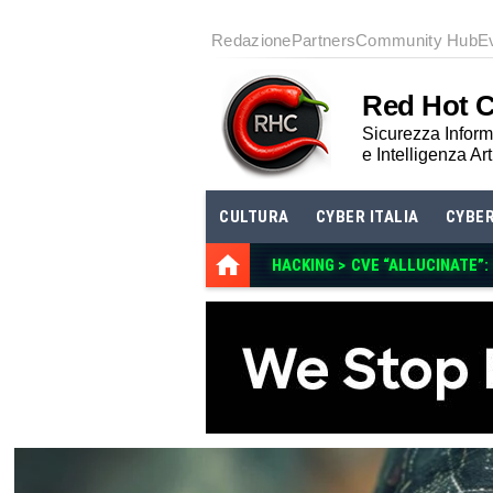
Redazione
Partners
Community Hub
E
Red Hot 
Sicurezza Informa
e Intelligenza Art
CULTURA
CYBER ITALIA
CYBE
HACKING >
CVE “ALLUCINATE”: