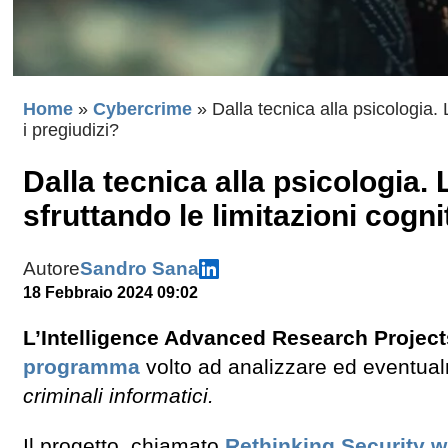
Home
»
Cybercrime
»
Dalla tecnica alla psicologia.
i pregiudizi?
Dalla tecnica alla psicologia.
sfruttando le limitazioni cogni
Autore
Sandro Sana
18 Febbraio 2024 09:02
L’Intelligence Advanced Research Projec
programma
volto ad analizzare ed eventu
criminali informatici.
Il progetto, chiamato
Rethinking Security wi