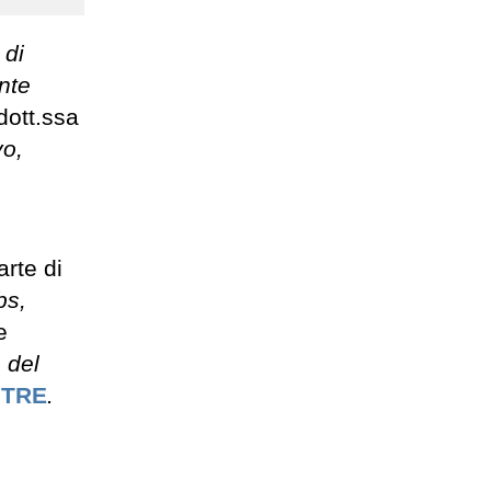
 di
nte
dott.ssa
vo,
rte di
bs,
e
 del
ITRE
.