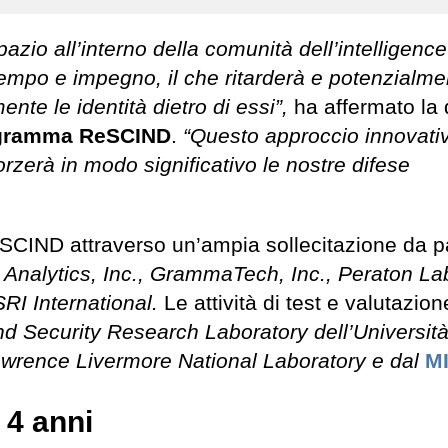
zio all’interno della comunità dell’intelligence
 tempo e impegno, il che ritarderà e potenzialme
ente le identità dietro di essi”,
ha affermato la 
rogramma ReSCIND
.
“Questo approccio innovati
forzerà in modo significativo le nostre difese
eSCIND attraverso un’ampia sollecitazione da pa
 Analytics, Inc., GrammaTech, Inc., Peraton La
RI International.
Le attività di test e valutazion
nd Security Research Laboratory dell’Università
awrence Livermore National Laboratory e dal
M
 4 anni