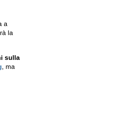
a a
rà la
i sulla
g
, ma