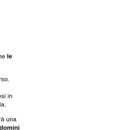
che
le
rso.
si in
la.
erà una
 domini