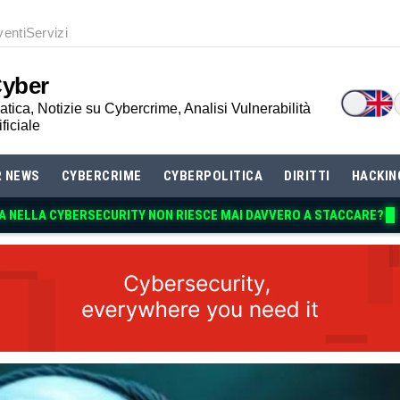
venti
Servizi
Cyber
tica, Notizie su Cybercrime, Analisi Vulnerabilità
ificiale
R NEWS
CYBERCRIME
CYBERPOLITICA
DIRITTI
HACKIN
A NELLA CYBERSECURIT