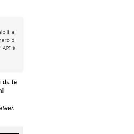
bili al
mero di
i API è
i da te
hi
eteer.