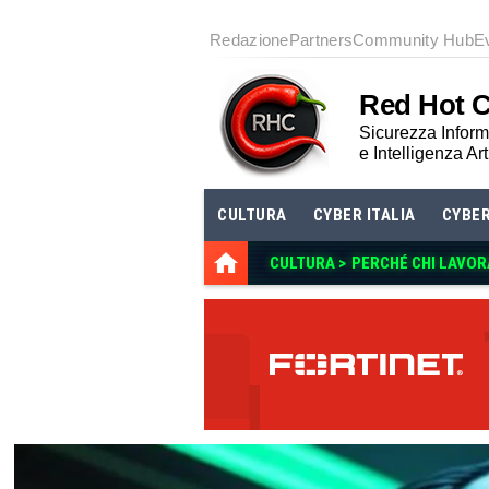
Redazione
Partners
Community Hub
E
Red Hot 
Sicurezza Informa
e Intelligenza Art
CULTURA
CYBER ITALIA
CYBE
CULTURA >
PERCHÉ CHI LAVOR