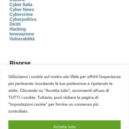
Cyber Italia
Cyber News
Cybercrime
Cyberpolitica
Diritti
Hacking
Innovazione
Vulnerabilità
Risorse
Eventi
Utilizziamo i cookie sul nostro sito Web per offrirti l'esperienza
Fumetto Cyber
più pertinente ricordando le tue preferenze e ripetendo le
Newsletter
visite. Cliccando su "Accetta tutto", acconsenti all'uso di
Servizi
Pubblicità
TUTTI i cookie. Tuttavia, puoi visitare la pagina di
Redazione
"Impostazioni cookie" per fornire un consenso più
English
Ultime CVE critiche
controllato.
Accetta tutto