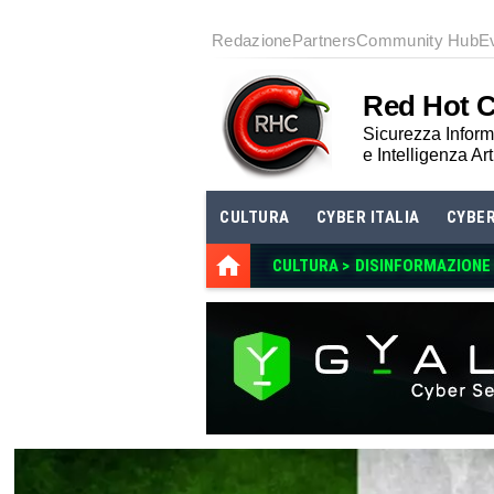
Redazione
Partners
Community Hub
E
Red Hot 
Sicurezza Informa
e Intelligenza Art
CULTURA
CYBER ITALIA
CYBE
CULTURA >
DISINFORMAZIONE E