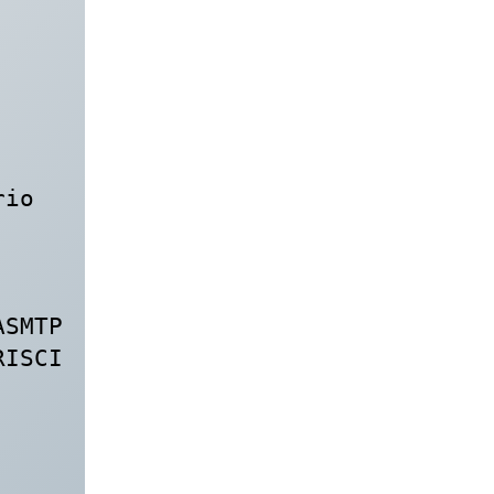
io

SMTP

ISCI 