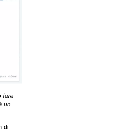
 fare
à un
m di