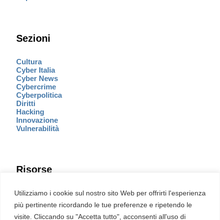
Sezioni
Cultura
Cyber Italia
Cyber News
Cybercrime
Cyberpolitica
Diritti
Hacking
Innovazione
Vulnerabilità
Risorse
Eventi
Utilizziamo i cookie sul nostro sito Web per offrirti l'esperienza
Fumetto Cyber
più pertinente ricordando le tue preferenze e ripetendo le
Newsletter
visite. Cliccando su "Accetta tutto", acconsenti all'uso di
Servizi