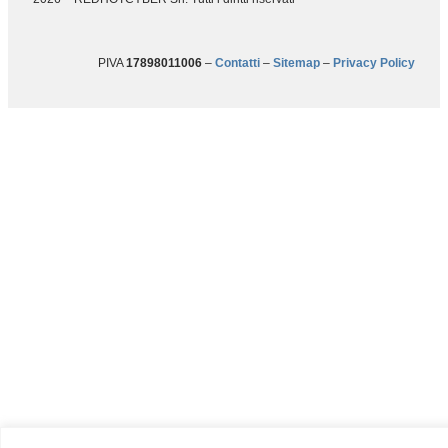
PIVA
17898011006
–
Contatti
–
Sitemap
–
Privacy Policy
Betti-RHC il fumetto sulla
consapevolezza del rischio.
Perché la miglior difesa è una
bella storia!
Betti RHC, la prima graphic novel al mondo