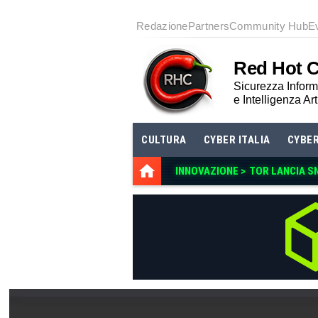
Redazione
Partners
Community Hub
E
Red Hot 
Sicurezza Informa
e Intelligenza Art
CULTURA
CYBER ITALIA
CYBE
INNOVAZIONE >
TOR LANCIA S