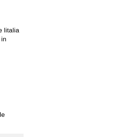
litalia
 in
le