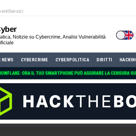
venti
Servizi
Cyber
tica, Notizie su Cybercrime, Analisi Vulnerabilità
ificiale
R NEWS
CYBERCRIME
CYBERPOLITICA
DIRITTI
HACKIN
NOWFLAKE: ORA IL TUO SMARTPHONE PU