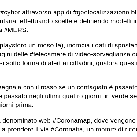
 #cyber attraverso app di #geolocalizzazione b
lontaria, effettuando scelte e definendo modelli i
lla #MERS.
playstore un mese fa), incrocia i dati di spost
agini delle #telecamere di video-sorveglianza d
i sotto forma di alert ai cittadini, qualora quest
nala con il rosso se un contagiato è passato 
è passato negli ultimi quattro giorni, in verde se 
iorni prima.
cerca denominato web #Coronamap, dove vengono
tre a prendere il via #Coronaita, un motore di ric