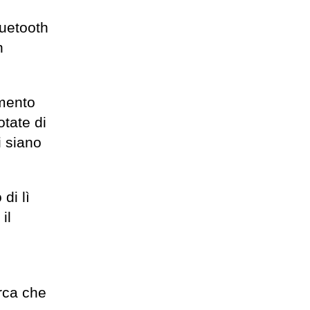
luetooth
n
amento
otate di
i siano
di lì
il
erca che