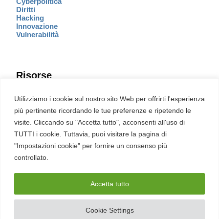
Cyberpolitica
Diritti
Hacking
Innovazione
Vulnerabilità
Risorse
Eventi
Utilizziamo i cookie sul nostro sito Web per offrirti l'esperienza
Fumetto Cyber
più pertinente ricordando le tue preferenze e ripetendo le
Newsletter
visite. Cliccando su "Accetta tutto", acconsenti all'uso di
Servizi
Pubblicità
TUTTI i cookie. Tuttavia, puoi visitare la pagina di
Redazione
"Impostazioni cookie" per fornire un consenso più
English
Ultime CVE critiche
controllato.
Accetta tutto
2026 – REDHOTCYBER Srl. Tutti i diritti riservati
Cookie Settings