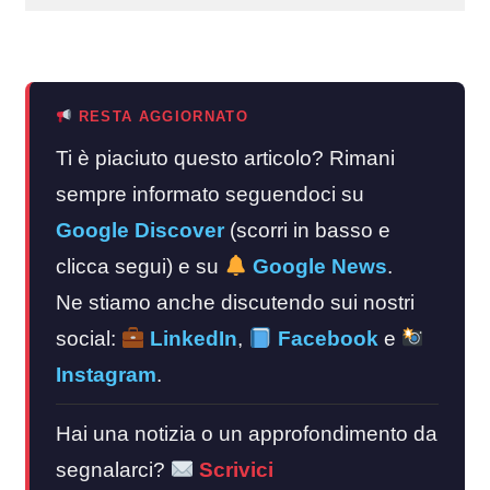
RESTA AGGIORNATO
Ti è piaciuto questo articolo? Rimani
sempre informato seguendoci su
Google Discover
(scorri in basso e
clicca segui) e su
Google News
.
Ne stiamo anche discutendo sui nostri
social:
LinkedIn
,
Facebook
e
Instagram
.
Hai una notizia o un approfondimento da
segnalarci?
Scrivici