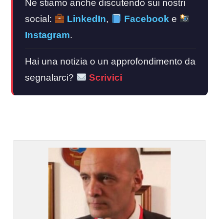
Ne stiamo anche discutendo sui nostri
social:
LinkedIn
,
Facebook
e
Instagram
.
Hai una notizia o un approfondimento da
segnalarci?
Scrivici