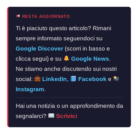
RESTA AGGIORNATO
Ti è piaciuto questo articolo? Rimani
sempre informato seguendoci su
Google Discover
(scorri in basso e
clicca segui) e su
Google News
.
Ne stiamo anche discutendo sui nostri
social:
LinkedIn
,
Facebook
e
Instagram
.
Hai una notizia o un approfondimento da
segnalarci?
Scrivici