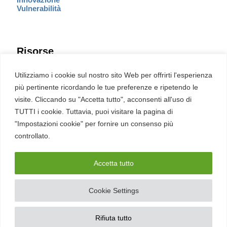
Vulnerabilità
Risorse
Eventi
Utilizziamo i cookie sul nostro sito Web per offrirti l'esperienza
Fumetto Cyber
più pertinente ricordando le tue preferenze e ripetendo le
Newsletter
visite. Cliccando su "Accetta tutto", acconsenti all'uso di
Servizi
Pubblicità
TUTTI i cookie. Tuttavia, puoi visitare la pagina di
Redazione
"Impostazioni cookie" per fornire un consenso più
English
Ultime CVE critiche
controllato.
Accetta tutto
2026 – REDHOTCYBER Srl. Tutti i diritti riservati
Cookie Settings
PIVA
17898011006
–
Contatti
–
Sitemap
–
Privacy Policy
Rifiuta tutto