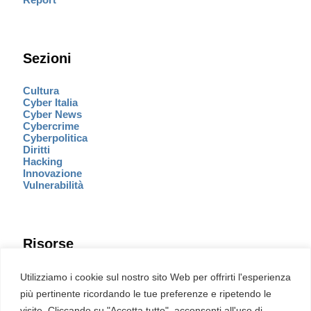
Sezioni
Cultura
Cyber Italia
Cyber News
Cybercrime
Cyberpolitica
Diritti
Hacking
Innovazione
Vulnerabilità
Risorse
Eventi
Utilizziamo i cookie sul nostro sito Web per offrirti l'esperienza
Fumetto Cyber
più pertinente ricordando le tue preferenze e ripetendo le
Newsletter
visite. Cliccando su "Accetta tutto", acconsenti all'uso di