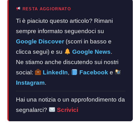
RESTA AGGIORNATO
Ti è piaciuto questo articolo? Rimani
sempre informato seguendoci su
Google Discover
(scorri in basso e
clicca segui) e su
Google News
.
Ne stiamo anche discutendo sui nostri
social:
LinkedIn
,
Facebook
e
Instagram
.
Hai una notizia o un approfondimento da
segnalarci?
Scrivici