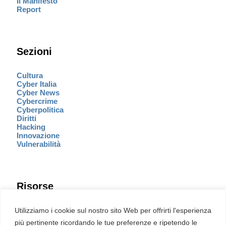
Il Manifesto
Report
Sezioni
Cultura
Cyber Italia
Cyber News
Cybercrime
Cyberpolitica
Diritti
Hacking
Innovazione
Vulnerabilità
Risorse
Eventi
Utilizziamo i cookie sul nostro sito Web per offrirti l'esperienza
Fumetto Cyber
più pertinente ricordando le tue preferenze e ripetendo le