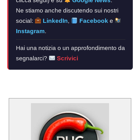
clicca segui) e su
Google News
.
Ne stiamo anche discutendo sui nostri
social:
LinkedIn
,
Facebook
e
Instagram
.
Hai una notizia o un approfondimento da
segnalarci?
Scrivici