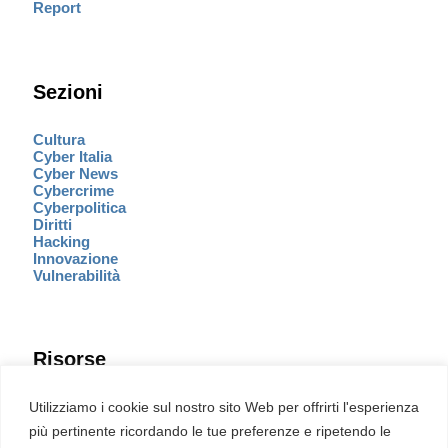
Report
Sezioni
Cultura
Cyber Italia
Cyber News
Cybercrime
Cyberpolitica
Diritti
Hacking
Innovazione
Vulnerabilità
Risorse
Eventi
Utilizziamo i cookie sul nostro sito Web per offrirti l'esperienza
Fumetto Cyber
più pertinente ricordando le tue preferenze e ripetendo le
Newsletter