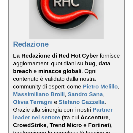
Redazione
La Redazione di Red Hot Cyber
fornisce
aggiornamenti quotidiani su
bug
,
data
breach
e
minacce globali
. Ogni
contenuto è validato dalla nostra
community di esperti come
Pietro Melillo
,
Massimiliano Brolli
,
Sandro Sana
,
Olivia Terragni
e
Stefano Gazzella
.
Grazie alla sinergia con i nostri
Partner
leader nel settore
(tra cui
Accenture
,
CrowdStrike
,
Trend Micro
e
Fortinet
),
trasformiamo la complessità tecnica in