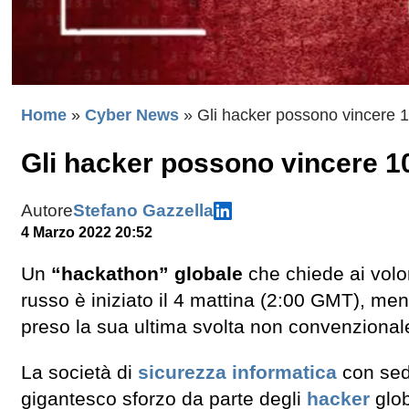
Home
»
Cyber News
»
Gli hacker possono vincere 100
Gli hacker possono vincere 100.
Autore
Stefano Gazzella
4 Marzo 2022 20:52
Un
“hackathon” globale
che chiede ai volon
russo è iniziato il 4 mattina (2:00 GMT), men
preso la sua ultima svolta non convenzional
La società di
sicurezza informatica
con sede
gigantesco sforzo da parte degli
hacker
glob