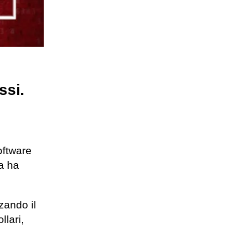
ssi.
oftware
ca ha
zando il
lari,