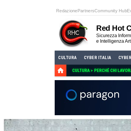
Redazione
Partners
Community Hub
E
Red Hot 
Sicurezza Informa
e Intelligenza Art
CULTURA
CYBER ITALIA
CYBE
CULTURA >
PERCHÉ CHI LAVOR