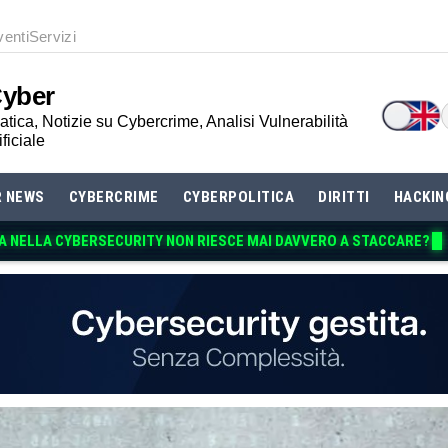
venti
Servizi
Cyber
tica, Notizie su Cybercrime, Analisi Vulnerabilità
ificiale
R NEWS
CYBERCRIME
CYBERPOLITICA
DIRITTI
HACKIN
A NELLA CYBERSECURITY NON RIESCE MAI DAVVER