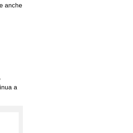
de anche
o
inua a