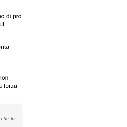
no di pro
ul
enta
 non
a forza
 che la