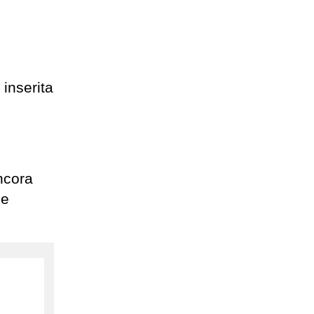
inserita
ncora
le