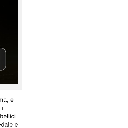
oma, e
 i
bellici
edale e