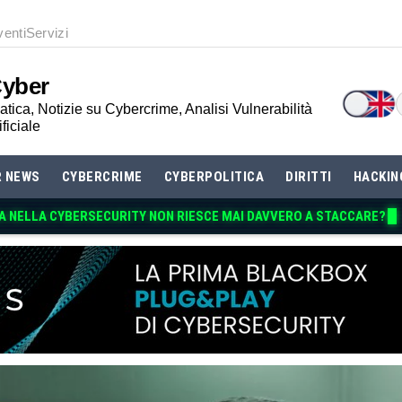
venti
Servizi
Cyber
tica, Notizie su Cybercrime, Analisi Vulnerabilità
ificiale
R NEWS
CYBERCRIME
CYBERPOLITICA
DIRITTI
HACKIN
A NELLA CYBERSECURITY NON RIESCE