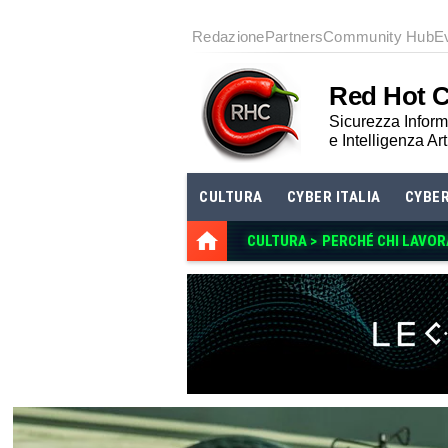
Redazione
Partners
Community Hub
E
Red Hot 
Sicurezza Informa
e Intelligenza Art
CULTURA
CYBER ITALIA
CYBE
CULTURA >
PERCHÉ CHI LAVOR